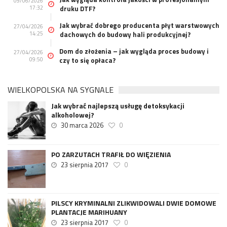
09/06/2026
17:32
druku DTF?
Jak wybrać dobrego producenta płyt warstwowych
27/04/2026
14:25
dachowych do budowy hali produkcyjnej?
Dom do złożenia – jak wygląda proces budowy i
27/04/2026
09:50
czy to się opłaca?
WIELKOPOLSKA NA SYGNALE
Jak wybrać najlepszą usługę detoksykacji
alkoholowej?
30 marca 2026
0
PO ZARZUTACH TRAFIŁ DO WIĘZIENIA
23 sierpnia 2017
0
PILSCY KRYMINALNI ZLIKWIDOWALI DWIE DOMOWE
PLANTACJE MARIHUANY
23 sierpnia 2017
0