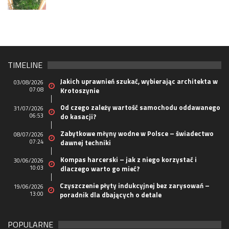
TIMELINE
Jakich uprawnień szukać, wybierając architekta w
03/08/2026
07:08
Krotoszynie
Od czego zależy wartość samochodu oddawanego
31/07/2026
06:53
do kasacji?
Zabytkowe młyny wodne w Polsce – świadectwo
08/07/2026
07:24
dawnej techniki
Kompas harcerski – jak z niego korzystać i
30/06/2026
10:03
dlaczego warto go mieć?
Czyszczenie płyty indukcyjnej bez zarysowań –
19/06/2026
13:00
poradnik dla dbających o detale
POPULARNE