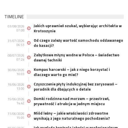
TIMELINE
Jakich uprawnień szukać, wybierając architekta w
03/08/2026
07:08
Krotoszynie
Od czego zależy wartość samochodu oddawanego
31/07/2026
06:53
do kasacji?
Zabytkowe młyny wodne w Polsce – świadectwo
08/07/2026
07:24
dawnej techniki
Kompas harcerski – jak z niego korzystać i
30/06/2026
10:03
dlaczego warto go mieć?
Czyszczenie płyty indukcyjnej bez zarysowań –
19/06/2026
13:00
poradnik dla dbających o detale
Domki rodzinne nad morzem – przestrzeń,
15/06/2026
14:42
prywatność i atrakcje w jednym miejscu
Miód leśny – jakie właściwości zdrowotne
11/06/2026
15:05
wynikają z jego naturalnego pochodzenia?
Jak wygląda kontrola jakości w profesjonalnym