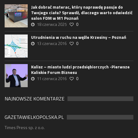
Jak dobrać materac, który naprawdę pasuje do
Twojego ciała? Sprawdź, dlaczego warto odwiedzić
salon FDM w M1 Poznań
18 czerwca 2025
0
Utrudnienia w ruchu na węźle Krzesiny – Poznań
13 czerwca 2016
0
Kalisz – miasto ludzi przedsiębiorczych -Pierwsze
Kaliskie Forum Biznesu
11 czerwca 2016
0
NAJNOWSZE KOMENTARZE
GAZETAWIELKOPOLSKA.PL
Times Press sp. z o.o.