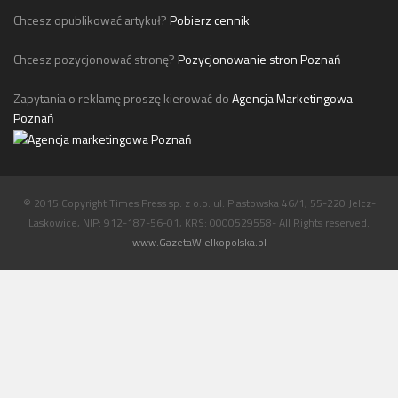
Chcesz opublikować artykuł?
Pobierz cennik
Chcesz pozycjonować stronę?
Pozycjonowanie stron Poznań
Zapytania o reklamę proszę kierować do
Agencja Marketingowa
Poznań
© 2015 Copyright Times Press sp. z o.o. ul. Piastowska 46/1, 55-220 Jelcz-
Laskowice, NIP: 912-187-56-01, KRS: 0000529558- All Rights reserved.
www.GazetaWielkopolska.pl