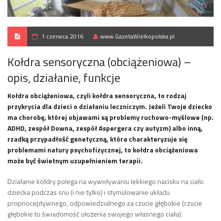
1 czerwca 2016
www.GazetaWielkopolska.pl
Kołdra sensoryczna (obciążeniowa) –
opis, działanie, funkcje
Kołdra obciążeniowa, czyli kołdra sensoryczna, to rodzaj
przykrycia dla dzieci o działaniu leczniczym. Jeżeli Twoje dziecko
ma chorobę, której objawami są problemy ruchowo-myślowe (np.
ADHD, zespół Downa, zespół Aspergera czy autyzm) albo inną,
rzadką przypadłość genetyczną, która charakteryzuje się
problemami natury psychofizycznej, to kołdra obciążeniowa
może być świetnym uzupełnieniem terapii.
Działanie kołdry polega na wywoływaniu lekkiego nacisku na ciało
dziecka podczas snu (i nie tylko) i stymulowanie układu
proprioceptywnego, odpowiedzialnego za czucie głębokie (czucie
głębokie to świadomość ułożenia swojego własnego ciała).