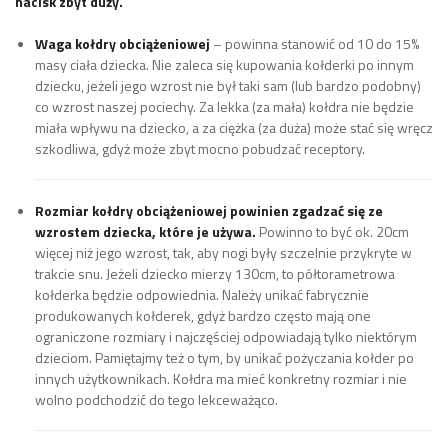
nacisk zbyt duży.
Waga kołdry obciążeniowej
– powinna stanowić od 10 do 15%
masy ciała dziecka. Nie zaleca się kupowania kołderki po innym
dziecku, jeżeli jego wzrost nie był taki sam (lub bardzo podobny)
co wzrost naszej pociechy. Za lekka (za mała) kołdra nie będzie
miała wpływu na dziecko, a za ciężka (za duża) może stać się wręcz
szkodliwa, gdyż może zbyt mocno pobudzać receptory.
Rozmiar kołdry obciążeniowej powinien zgadzać się ze
wzrostem dziecka, które je używa.
Powinno to być ok. 20cm
więcej niż jego wzrost, tak, aby nogi były szczelnie przykryte w
trakcie snu. Jeżeli dziecko mierzy 130cm, to półtorametrowa
kołderka będzie odpowiednia. Należy unikać fabrycznie
produkowanych kołderek, gdyż bardzo często mają one
ograniczone rozmiary i najczęściej odpowiadają tylko niektórym
dzieciom. Pamiętajmy też o tym, by unikać pożyczania kołder po
innych użytkownikach. Kołdra ma mieć konkretny rozmiar i nie
wolno podchodzić do tego lekceważąco.