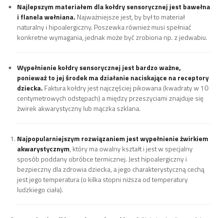
Najlepszym materiałem dla kołdry sensorycznej jest bawełna
i flanela wełniana.
Najważniejsze jest, by był to materiał
naturalny i hipoalergiczny. Poszewka również musi spełniać
konkretne wymagania, jednak może być zrobiona np. z jedwabiu.
Wypełnienie kołdry sensorycznej jest bardzo ważne,
ponieważ to jej środek ma działanie naciskające na receptory
dziecka.
Faktura kołdry jest najczęściej pikowana (kwadraty w 10
centymetrowych odstępach) a między przeszyciami znajduje się
żwirek akwarystyczny lub mączka szklana.
Najpopularniejszym rozwiązaniem jest wypełnienie żwirkiem
akwarystycznym
, który ma owalny kształt i jest w specjalny
sposób poddany obróbce termicznej. Jest hipoalergiczny i
bezpieczny dla zdrowia dziecka, a jego charakterystyczną cechą
jest jego temperatura (o kilka stopni niższa od temperatury
ludzkiego ciała).