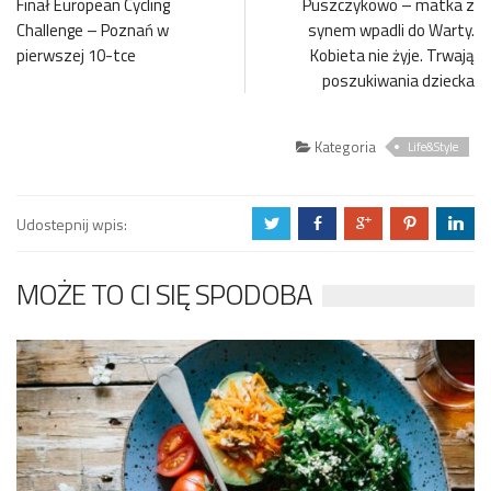
Finał European Cycling
Puszczykowo – matka z
Challenge – Poznań w
synem wpadli do Warty.
pierwszej 10-tce
Kobieta nie żyje. Trwają
poszukiwania dziecka
Kategoria
Life&Style
Udostepnij wpis:
a
b
c
d
j
MOŻE TO CI SIĘ SPODOBA