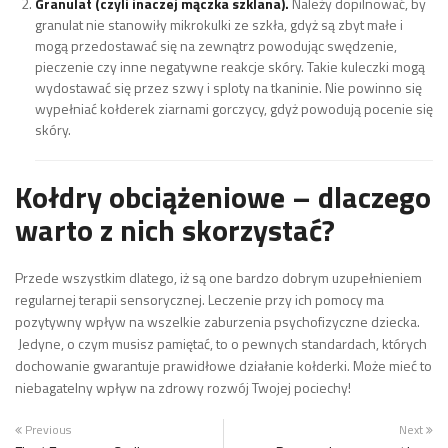
Granulat (czyli inaczej mączka szklana).
Należy dopilnować, by
granulat nie stanowiły mikrokulki ze szkła, gdyż są zbyt małe i
mogą przedostawać się na zewnątrz powodując swędzenie,
pieczenie czy inne negatywne reakcje skóry. Takie kuleczki mogą
wydostawać się przez szwy i sploty na tkaninie. Nie powinno się
wypełniać kołderek ziarnami gorczycy, gdyż powodują pocenie się
skóry.
Kołdry obciążeniowe – dlaczego
warto z nich skorzystać?
Przede wszystkim dlatego, iż są one bardzo dobrym uzupełnieniem
regularnej terapii sensorycznej. Leczenie przy ich pomocy ma
pozytywny wpływ na wszelkie zaburzenia psychofizyczne dziecka.
Jedyne, o czym musisz pamiętać, to o pewnych standardach, których
dochowanie gwarantuje prawidłowe działanie kołderki. Może mieć to
niebagatelny wpływ na zdrowy rozwój Twojej pociechy!
Previous
Next