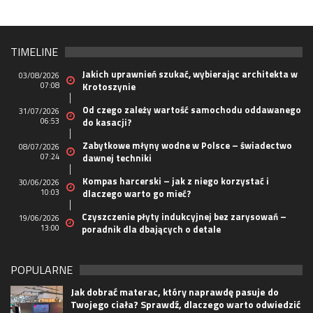
TIMELINE
Jakich uprawnień szukać, wybierając architekta w
03/08/2026
07:08
Krotoszynie
Od czego zależy wartość samochodu oddawanego
31/07/2026
06:53
do kasacji?
Zabytkowe młyny wodne w Polsce – świadectwo
08/07/2026
07:24
dawnej techniki
Kompas harcerski – jak z niego korzystać i
30/06/2026
10:03
dlaczego warto go mieć?
Czyszczenie płyty indukcyjnej bez zarysowań –
19/06/2026
13:00
poradnik dla dbających o detale
POPULARNE
Jak dobrać materac, który naprawdę pasuje do
Twojego ciała? Sprawdź, dlaczego warto odwiedzić