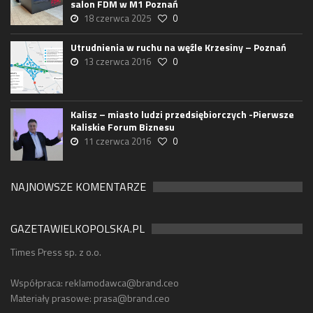
salon FDM w M1 Poznań
18 czerwca 2025
0
Utrudnienia w ruchu na węźle Krzesiny – Poznań
13 czerwca 2016
0
Kalisz – miasto ludzi przedsiębiorczych -Pierwsze
Kaliskie Forum Biznesu
11 czerwca 2016
0
NAJNOWSZE KOMENTARZE
GAZETAWIELKOPOLSKA.PL
Times Press sp. z o.o.
Współpraca:
reklamodawca@brand.ceo
Materiały prasowe:
prasa@brand.ceo