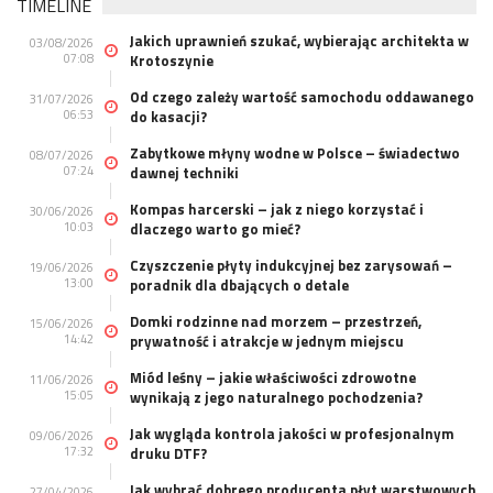
TIMELINE
Jakich uprawnień szukać, wybierając architekta w
03/08/2026
07:08
Krotoszynie
Od czego zależy wartość samochodu oddawanego
31/07/2026
06:53
do kasacji?
Zabytkowe młyny wodne w Polsce – świadectwo
08/07/2026
07:24
dawnej techniki
Kompas harcerski – jak z niego korzystać i
30/06/2026
10:03
dlaczego warto go mieć?
Czyszczenie płyty indukcyjnej bez zarysowań –
19/06/2026
13:00
poradnik dla dbających o detale
Domki rodzinne nad morzem – przestrzeń,
15/06/2026
14:42
prywatność i atrakcje w jednym miejscu
Miód leśny – jakie właściwości zdrowotne
11/06/2026
15:05
wynikają z jego naturalnego pochodzenia?
Jak wygląda kontrola jakości w profesjonalnym
09/06/2026
17:32
druku DTF?
Jak wybrać dobrego producenta płyt warstwowych
27/04/2026