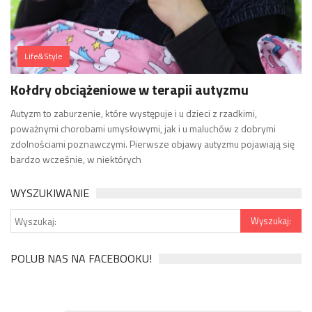
Life&Style
Kołdry obciążeniowe w terapii autyzmu
Autyzm to zaburzenie, które występuje i u dzieci z rzadkimi,
poważnymi chorobami umysłowymi, jak i u maluchów z dobrymi
zdolnościami poznawczymi. Pierwsze objawy autyzmu pojawiają się
bardzo wcześnie, w niektórych
WYSZUKIWANIE
POLUB NAS NA FACEBOOKU!