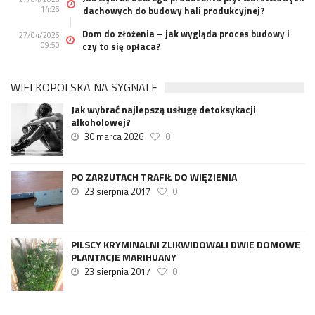
14:25
dachowych do budowy hali produkcyjnej?
Dom do złożenia – jak wygląda proces budowy i
27/04/2026
09:50
czy to się opłaca?
WIELKOPOLSKA NA SYGNALE
Jak wybrać najlepszą usługę detoksykacji
alkoholowej?
30 marca 2026
0
PO ZARZUTACH TRAFIŁ DO WIĘZIENIA
23 sierpnia 2017
0
PILSCY KRYMINALNI ZLIKWIDOWALI DWIE DOMOWE
PLANTACJE MARIHUANY
23 sierpnia 2017
0