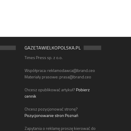
GAZETAWIELKOPOLSKA.PL
Times Press sp. z o.o.
Współpraca:
reklamodawca@brand.ceo
Materiały prasowe:
prasa@brand.ceo
Chcesz opublikować artykuł?
Pobierz
cennik
Chcesz pozycjonować stronę?
Pozycjonowanie stron Poznań
Zapytania o reklamę proszę kierować do