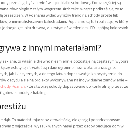
 przestają być „ukryte” w kącie klatki schodowej. Coraz częściej są
wane równolegle z całym wnętrzem. Architekci wnętrz podkreślają, że to
całą przestrzeń. W Poznaniu widać wyraźny trend na schody proste lub
ów, z minimalistycznymi balustradami. Popularne są też realizacje, w któr
z jednego gatunku drewna, z ukrytym oświetleniem LED i spójną kolorysty
rywa z innymi materiałami?
y szklane, to właśnie drewno niezmiennie pozostaje najczęstszym wybo
ączy estetykę z trwałością i daje ogromne możliwości aranżacyjne.
, jak i klasycznych, a do tego łatwo dopasować je kolorystycznie do
torów decyduje się na projekty wykonywane na indywidualne zamówienie –
Schody Poznań
, która tworzy schody dopasowane do konkretnej przestrze
ć gotowe moduły z katalogu.
prestiżu
je dąb. To materiał kojarzony z trwałością, elegancją i ponadczasowym
jednym z najczęściej wyszukiwanych haseł przez osoby budujące dom w