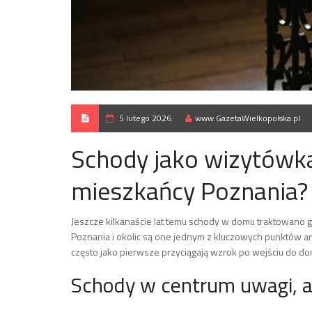
5 lutego 2026
www.GazetaWielkopolska.pl
Schody jako wizytówka
mieszkańcy Poznania?
Jeszcze kilkanaście lat temu schody w domu traktowano g
Poznania i okolic są one jednym z kluczowych punktów a
często jako pierwsze przyciągają wzrok po wejściu do dom
Schody w centrum uwagi, a 