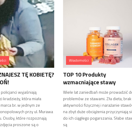
ości
Wiadomości
NAJESZ TĘ KOBIETĘ?
TOP 10 Produkty
OŃ!
wzmacniające stawy
policjanci wyjaśniają
Wiele lat zaniedbań może prowadzić d
i kradzieży, która miała
problemów ze stawami. Zła dieta, brak
 marca br. w jednym ze
aktywności fizycznej i narażanie staw
onopolowych przy ul. Murawa
na zbyt duże obciążenia przyczyniają s
. Osoby, które rozpoznają
do ich ciągłego pogarszania. Słabe sta
 zdjęcia proszone są o
są