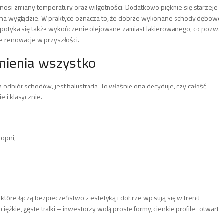
 znosi zmiany temperatury oraz wilgotności. Dodatkowo pięknie się starzeje
ić na wyglądzie. W praktyce oznacza to, że dobrze wykonane schody dębow
 spotyka się także wykończenie olejowane zamiast lakierowanego, co pozw
e renowacje w przyszłości.
zmienia wszystko
dbiór schodów, jest balustrada. To właśnie ona decyduje, czy całość
 i klasycznie.
topni,
, które łączą bezpieczeństwo z estetyką i dobrze wpisują się w trend
ciężkie, gęste tralki – inwestorzy wolą proste formy, cienkie profile i otwar