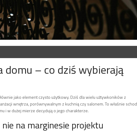
 domu – co dziś wybierają
łównie jako element czysto użytkowy. Dziś dla wielu użtywkoników z
ranżacji wnętrza, porównywalnym z kuchnią czy salonem. To właśnie scho
u i w dużej mierze decydują o jego charakterze.
nie na marginesie projektu