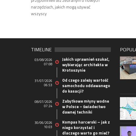
przypomnieli też zebranym o nowych
narzędziach, jakich mogą używać
wszyscy
TIMELINE
POPUL
Jakich uprawnień szukać,
03/08/2026
07:08
wybierając architekta w
Krotoszynie
Od czego zależy wartość
31/07/2026
06:53
samochodu oddawanego
do kasacji?
Zabytkowe młyny wodne
08/07/2026
07:24
w Polsce – świadectwo
dawnej techniki
Kompas harcerski – jak z
30/06/2026
10:03
niego korzystać i
dlaczego warto go mieć?