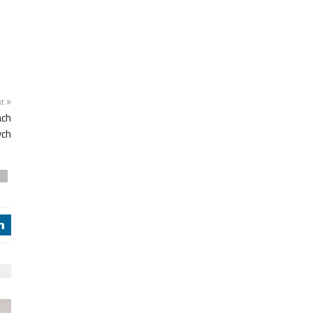
xt
ach
ch
i
j