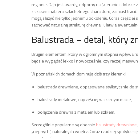
regionie. Dąb jest twardy, odporny na ścieranie i dobrze
z czasem nabiera szlachetnego charakteru, zamiast trac
mogą służyć nie tylko jednemu pokoleniu. Coraz częściej
zachować naturalną strukturę drewna i ułatwia ewentualn
Balustrada – detal, który 
Drugim elementem, który w ogromnym stopniu wpływa na o
będzie wyglądać lekko i nowocześnie, czy raczej masywnie
W poznańskich domach dominują dziś trzy kierunki:
balustrady drewniane, dopasowane stylistycznie do s
balustrady metalowe, najczęściej w czarnym macie,
połączenia drewna z metalem lub szkłem.
Szczególnie popularne są obecnie
balustrady drewniane
„ciepnych”, naturalnych wnętrz. Coraz rzadziej spotyka się 