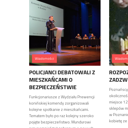
Wiadomości
Wiadom
POLICJANCI DEBATOWALI Z
ROZPOZ
MIESZKAŃCAMI O
ZADZW
BEZPIECZEŃSTWIE
Poznańscy 
okolicznośc
Funkcjonariusze z Wydziału Prewencji
miejsce 12
konińskiej komendy zorganizowali
sklepów m
kolejne spotkanie z mieszkańcami.
w Poznaniu
Tematem było po raz kolejny szeroko
kobietę ze
pojęte bezpieczeństwo. Mundurowi