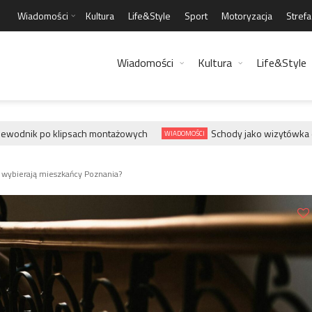
Wiadomości
Kultura
Life&Style
Sport
Motoryzacja
Stref
Wiadomości
Kultura
Life&Style
ewodnik po klipsach montażowych
Schody jako wizytówka dom
WIADOMOŚCI
 wybierają mieszkańcy Poznania?