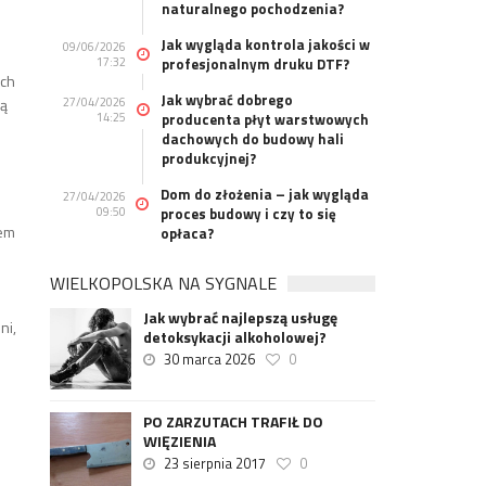
naturalnego pochodzenia?
Jak wygląda kontrola jakości w
09/06/2026
17:32
profesjonalnym druku DTF?
ych
Jak wybrać dobrego
27/04/2026
ką
14:25
producenta płyt warstwowych
dachowych do budowy hali
produkcyjnej?
Dom do złożenia – jak wygląda
27/04/2026
09:50
proces budowy i czy to się
rem
opłaca?
WIELKOPOLSKA NA SYGNALE
Jak wybrać najlepszą usługę
ni,
detoksykacji alkoholowej?
30 marca 2026
0
PO ZARZUTACH TRAFIŁ DO
WIĘZIENIA
23 sierpnia 2017
0