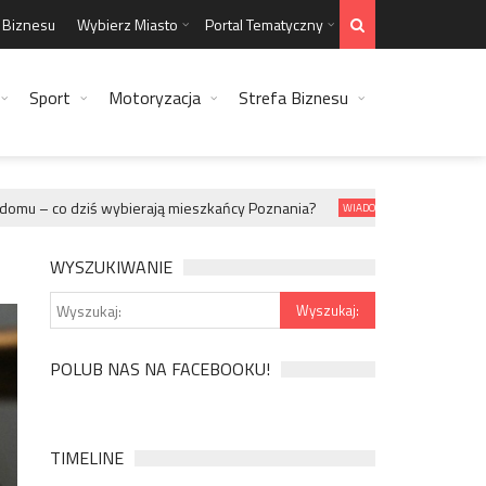
a Biznesu
Wybierz Miasto
Portal Tematyczny
Sport
Motoryzacja
Strefa Biznesu
u – co dziś wybierają mieszkańcy Poznania?
Jaki kabel HD
WIADOMOŚCI
WYSZUKIWANIE
POLUB NAS NA FACEBOOKU!
TIMELINE