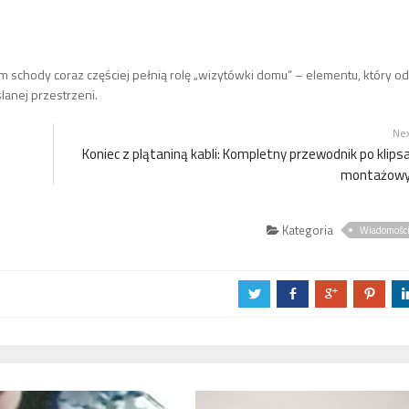
chody coraz częściej pełnią rolę „wizytówki domu” – elementu, który od
lanej przestrzeni.
Ne
Koniec z plątaniną kabli: Kompletny przewodnik po klips
montażowy
Kategoria
Wiadomośc
a
b
c
d