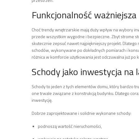
przestrzeń.
Funkcjonalność ważniejsza
Choć trendy wnętrzarskie mają duży wpływ na wybory in
przede wszystkim wygodne i bezpieczne. Zbyt strome sto
skutecznie zepsuć nawet najpiękniejszy projekt. Dlatego 
schodów, wykonywane po dokładnych pomiarach i konsul
różnica w komforcie użytkowania jest odczuwalna już po ki
Schody jako inwestycja na l
Schody to jeden z tych elementów domu, który bardzo tru
one trwale związane z konstrukcją budynku. Dlatego coraz
inwestycję.
Dobrze zaprojektowane i solidnie wykonane schody:
podnoszą wartość nieruchomości,
wpływają na estetykę całego wnętrza,