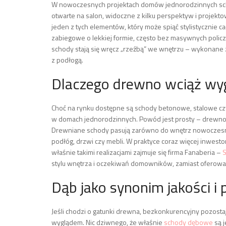
W nowoczesnych projektach domów jednorodzinnych schody
otwarte na salon, widoczne z kilku perspektyw i projekto
jeden z tych elementów, który może spiąć stylistycznie 
zabiegowe o lekkiej formie, często bez masywnych policzk
schody stają się wręcz „rzeźbą” we wnętrzu – wykonane 
z podłogą.
Dlaczego drewno wciąż wyg
Choć na rynku dostępne są schody betonowe, stalowe cz
w domach jednorodzinnych. Powód jest prosty – drewno ł
Drewniane schody pasują zarówno do wnętrz nowoczesnych
podłóg, drzwi czy mebli. W praktyce coraz więcej inwes
właśnie takimi realizacjami zajmuje się firma Fanaberia –
stylu wnętrza i oczekiwań domowników, zamiast oferowa
Dąb jako synonim jakości i 
Jeśli chodzi o gatunki drewna, bezkonkurencyjny pozosta
wyglądem. Nic dziwnego, że właśnie
schody dębowe
są 