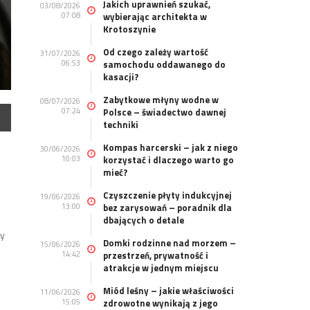
Jakich uprawnień szukać,
03/08/2026
07:08
wybierając architekta w
Krotoszynie
Od czego zależy wartość
31/07/2026
06:53
samochodu oddawanego do
kasacji?
Zabytkowe młyny wodne w
08/07/2026
07:24
Polsce – świadectwo dawnej
techniki
Kompas harcerski – jak z niego
30/06/2026
10:03
korzystać i dlaczego warto go
mieć?
Czyszczenie płyty indukcyjnej
19/06/2026
13:00
bez zarysowań – poradnik dla
dbających o detale
dy
Domki rodzinne nad morzem –
15/06/2026
14:42
przestrzeń, prywatność i
atrakcje w jednym miejscu
Miód leśny – jakie właściwości
11/06/2026
15:05
zdrowotne wynikają z jego