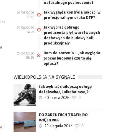
naturalnego pochodzenia?
Jak wygląda kontrola jakości w
09/06/2026
17:32
profesjonalnym druku DTF?
ała
Jak wybrać dobrego
27/04/2026
14:25
producenta płyt warstwowych
dachowych do budowy hali
produkcyjnej?
ół
Dom do złożenia – jak wygląda
27/04/2026
09:50
proces budowy i czy to się
opłaca?
WIELKOPOLSKA NA SYGNALE
Jak wybrać najlepszą usługę
detoksykacji alkoholowej?
30 marca 2026
0
PO ZARZUTACH TRAFIŁ DO
WIĘZIENIA
23 sierpnia 2017
0
ci