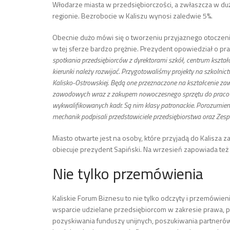
Włodarze miasta w przedsiębiorczości, a zwłaszcza w duże
regionie. Bezrobocie w Kaliszu wynosi zaledwie 5%.
Obecnie dużo mówi się o tworzeniu przyjaznego otoczeni
w tej sferze bardzo prężnie. Prezydent opowiedział o pr
spotkania przedsiębiorców z dyrektorami szkół, centrum kształ
kierunki należy rozwijać. Przygotowaliśmy projekty na szkoln
Kalisko-Ostrowskiej. Będą one przeznaczone na kształcenie za
zawodowych wraz z zakupem nowoczesnego sprzętu do pracowni
wykwalifikowanych kadr. Są nim klasy patronackie. Porozumieni
mechanik podpisali przedstawiciele przedsiębiorstwa oraz Zesp
Miasto otwarte jest na osoby, które przyjadą do Kalisza z
obiecuje prezydent Sapiński. Na wrzesień zapowiada też
Nie tylko przemówienia
Kaliskie Forum Biznesu to nie tylko odczyty i przemówie
wsparcie udzielane przedsiębiorcom w zakresie prawa, 
pozyskiwania funduszy unijnych, poszukiwania partner