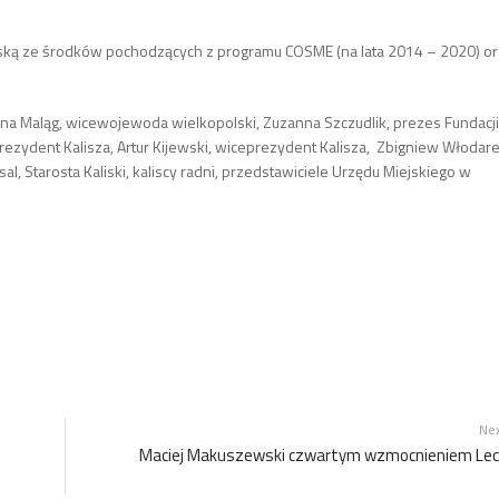
jską ze środków pochodzących z programu COSME (na lata 2014 – 2020) o
ena Maląg, wicewojewoda wielkopolski, Zuzanna Szczudlik, prezes Fundacji
Prezydent Kalisza, Artur Kijewski, wiceprezydent Kalisza, Zbigniew Włodare
l, Starosta Kaliski, kaliscy radni, przedstawiciele Urzędu Miejskiego w
Ne
Maciej Makuszewski czwartym wzmocnieniem Le