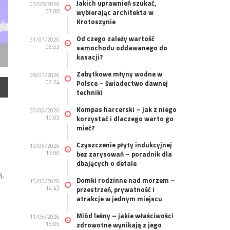
Jakich uprawnień szukać,
03/08/2026
07:08
wybierając architekta w
Krotoszynie
Od czego zależy wartość
31/07/2026
06:53
samochodu oddawanego do
kasacji?
Zabytkowe młyny wodne w
08/07/2026
07:24
Polsce – świadectwo dawnej
techniki
Kompas harcerski – jak z niego
30/06/2026
10:03
korzystać i dlaczego warto go
mieć?
Czyszczenie płyty indukcyjnej
19/06/2026
13:00
bez zarysowań – poradnik dla
dbających o detale
ą,
Domki rodzinne nad morzem –
15/06/2026
14:42
przestrzeń, prywatność i
atrakcje w jednym miejscu
Miód leśny – jakie właściwości
11/06/2026
15:05
zdrowotne wynikają z jego