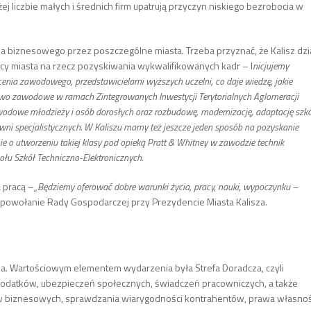
j liczbie małych i średnich firm upatrują przyczyn niskiego bezrobocia w
a biznesowego przez poszczególne miasta. Trzeba przyznać, że Kalisz dzi
acy miasta na rzecz pozyskiwania wykwalifikowanych kadr – I
nicjujemy
cenia zawodowego, przedstawicielami wyższych uczelni, co daje wiedzę, jakie
ictwo zawodowe w ramach Zintegrowanych Inwestycji Terytorialnych Aglomeracji
wodowe młodzieży i osób dorosłych oraz rozbudowę, modernizację, adaptację szk
 specjalistycznych. W Kaliszu mamy też jeszcze jeden sposób na pozyskanie
e o utworzeniu takiej klasy pod opieką Pratt & Whitney w zawodzie technik
ołu Szkół Techniczno-Elektronicznych.
a pracą –
„
Będziemy oferować dobre warunki życia, pracy, nauki, wypoczynku –
 powołanie Rady Gospodarczej przy Prezydencie Miasta Kalisza.
nia. Wartościowym elementem wydarzenia była Strefa Doradcza, czyli
podatków, ubezpieczeń społecznych, świadczeń pracowniczych, a także
ów biznesowych, sprawdzania wiarygodności kontrahentów, prawa własnoś