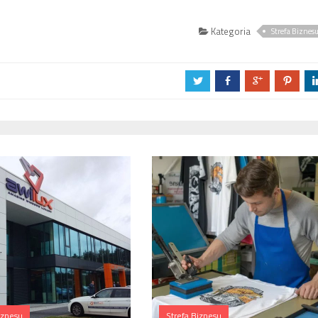
Kategoria
Strefa Biznes
a
b
c
d
iznesu
Strefa Biznesu