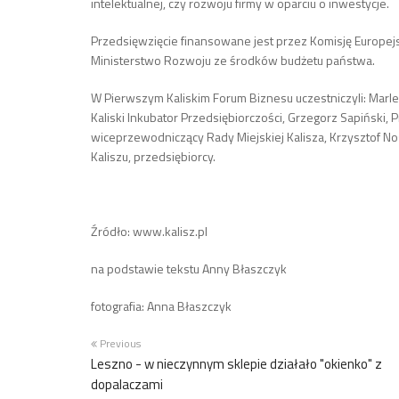
intelektualnej, czy rozwoju firmy w oparciu o inwestycje.
Przedsięwzięcie finansowane jest przez Komisję Europe
Ministerstwo Rozwoju ze środków budżetu państwa.
W Pierwszym Kaliskim Forum Biznesu uczestniczyli: Marl
Kaliski Inkubator Przedsiębiorczości, Grzegorz Sapiński, 
wiceprzewodniczący Rady Miejskiej Kalisza, Krzysztof Nosa
Kaliszu, przedsiębiorcy.
Źródło: www.kalisz.pl
na podstawie tekstu Anny Błaszczyk
fotografia: Anna Błaszczyk
Previous
Leszno - w nieczynnym sklepie działało "okienko" z
dopalaczami