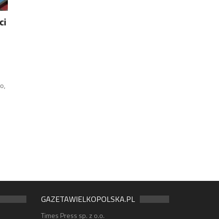
ci
o,
GAZETAWIELKOPOLSKA.PL
Times Press sp. z o.o.