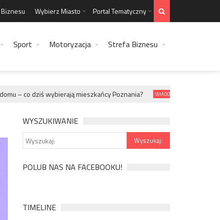
a Biznesu
Wybierz Miasto
Portal Tematyczny
Sport
Motoryzacja
Strefa Biznesu
u – co dziś wybierają mieszkańcy Poznania?
Jaki kabel HD
WIADOMOŚCI
WYSZUKIWANIE
POLUB NAS NA FACEBOOKU!
TIMELINE