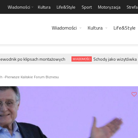
Wiadomości
Kultura
Life&Style
Sport
Motoryzacja
Stref
Wiadomości
Kultura
Life&Style
ewodnik po klipsach montażowych
Schody jako wizytówka dom
WIADOMOŚCI
ych -Pierwsze Kaliskie Forum Biznesu