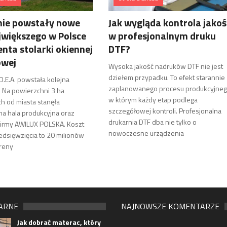
nie powstały nowe
Jak wygląda kontrola jakoś
jwiększego w Polsce
w profesjonalnym druku
nta stolarki okiennej
DTF?
owej
Wysoka jakość nadruków DTF nie jest
dziełem przypadku. To efekt starannie
.D.E.A. powstała kolejna
zaplanowanego procesu produkcyjneg
. Na powierzchni 3 ha
w którym każdy etap podlega
h od miasta stanęła
szczegółowej kontroli. Profesjonalna
a hala produkcyjna oraz
drukarnia DTF dba nie tylko o
firmy AWILUX POLSKA. Koszt
nowoczesne urządzenia
edsięwzięcia to 20 milionów
ereny
ARNE
NAJNOWSZE KOMENTARZE
Jak dobrać materac, który