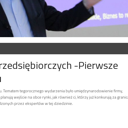
przedsiębiorczych -Pierwsze
u
esu. Tematem tegorocznego wydarzenia było umiędzynarodowienie firmy,
lanują wejście na obce rynki, jak również ci, którzy już konkurują za granic
adzonych przez ekspertów w tej dziedzinie.