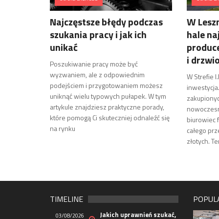
Najczęstsze błędy podczas
W Lesz
szukania pracy i jak ich
hale na
unikać
produce
i drzwi
Poszukiwanie pracy może być
wyzwaniem, ale z odpowiednim
W Strefie I
podejściem i przygotowaniem możesz
inwestycja
uniknąć wielu typowych pułapek. W tym
zakupionyc
artykule znajdziesz praktyczne porady,
nowoczesn
które pomogą Ci skuteczniej odnaleźć się
biurowiec 
na rynku
całego prz
złotych. T
TIMELINE
POPUL
Jakich uprawnień szukać,
03/08/2026