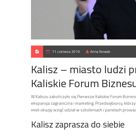
11 czerwca 2016
Anna Nowak
Kalisz – miasto ludzi 
Kaliskie Forum Biznes
W Kaliszu zakończyło się Pierwsze Kaliskie Forum Bizn
ekspansja zagraniczna i marketing. Przedsiębiorcy, którzy p
mieli okazję wziąć udział w szkoleniach i panelach prow
Kalisz zaprasza do siebie