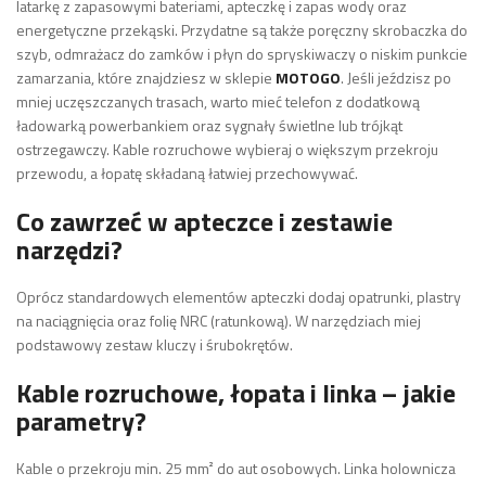
latarkę z zapasowymi bateriami, apteczkę i zapas wody oraz
energetyczne przekąski. Przydatne są także poręczny skrobaczka do
szyb, odmrażacz do zamków i płyn do spryskiwaczy o niskim punkcie
zamarzania, które znajdziesz w sklepie
MOTOGO
. Jeśli jeździsz po
mniej uczęszczanych trasach, warto mieć telefon z dodatkową
ładowarką powerbankiem oraz sygnały świetlne lub trójkąt
ostrzegawczy. Kable rozruchowe wybieraj o większym przekroju
przewodu, a łopatę składaną łatwiej przechowywać.
Co zawrzeć w apteczce i zestawie
narzędzi?
Oprócz standardowych elementów apteczki dodaj opatrunki, plastry
na naciągnięcia oraz folię NRC (ratunkową). W narzędziach miej
podstawowy zestaw kluczy i śrubokrętów.
Kable rozruchowe, łopata i linka – jakie
parametry?
Kable o przekroju min. 25 mm² do aut osobowych. Linka holownicza