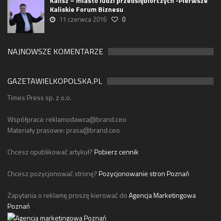
Kalisz – miasto ludzi przedsiębiorczych -Pierwsze
Kaliskie Forum Biznesu
11 czerwca 2016
0
NAJNOWSZE KOMENTARZE
GAZETAWIELKOPOLSKA.PL
Times Press sp. z o.o.
Współpraca:
reklamodawca@brand.ceo
Materiały prasowe:
prasa@brand.ceo
Chcesz opublikować artykuł?
Pobierz cennik
Chcesz pozycjonować stronę?
Pozycjonowanie stron Poznań
Zapytania o reklamę proszę kierować do
Agencja Marketingowa
Poznań