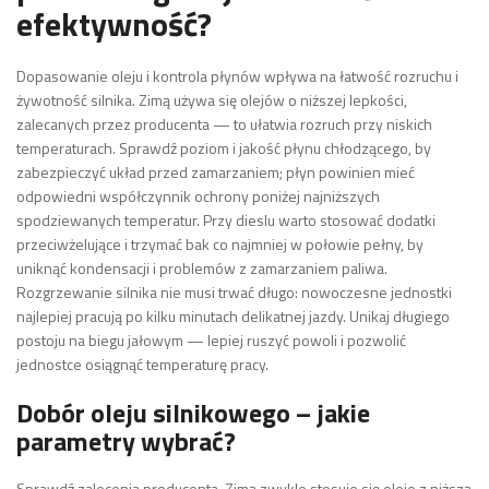
efektywność?
Dopasowanie oleju i kontrola płynów wpływa na łatwość rozruchu i
żywotność silnika. Zimą używa się olejów o niższej lepkości,
zalecanych przez producenta — to ułatwia rozruch przy niskich
temperaturach. Sprawdź poziom i jakość płynu chłodzącego, by
zabezpieczyć układ przed zamarzaniem; płyn powinien mieć
odpowiedni współczynnik ochrony poniżej najniższych
spodziewanych temperatur. Przy dieslu warto stosować dodatki
przeciwżelujące i trzymać bak co najmniej w połowie pełny, by
uniknąć kondensacji i problemów z zamarzaniem paliwa.
Rozgrzewanie silnika nie musi trwać długo: nowoczesne jednostki
najlepiej pracują po kilku minutach delikatnej jazdy. Unikaj długiego
postoju na biegu jałowym — lepiej ruszyć powoli i pozwolić
jednostce osiągnąć temperaturę pracy.
Dobór oleju silnikowego – jakie
parametry wybrać?
Sprawdź zalecenia producenta. Zimą zwykle stosuje się oleje z niższą