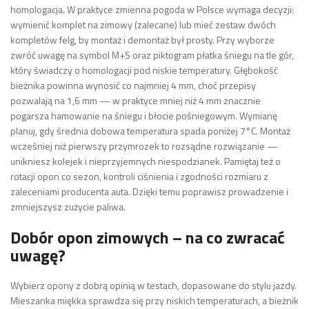
homologacja. W praktyce zmienna pogoda w Polsce wymaga decyzji:
wymienić komplet na zimowy (zalecane) lub mieć zestaw dwóch
kompletów felg, by montaż i demontaż był prosty. Przy wyborze
zwróć uwagę na symbol M+S oraz piktogram płatka śniegu na tle gór,
który świadczy o homologacji pod niskie temperatury. Głębokość
bieżnika powinna wynosić co najmniej 4 mm, choć przepisy
pozwalają na 1,6 mm — w praktyce mniej niż 4 mm znacznie
pogarsza hamowanie na śniegu i błocie pośniegowym. Wymianę
planuj, gdy średnia dobowa temperatura spada poniżej 7°C. Montaż
wcześniej niż pierwszy przymrozek to rozsądne rozwiązanie —
unikniesz kolejek i nieprzyjemnych niespodzianek. Pamiętaj też o
rotacji opon co sezon, kontroli ciśnienia i zgodności rozmiaru z
zaleceniami producenta auta. Dzięki temu poprawisz prowadzenie i
zmniejszysz zużycie paliwa.
Dobór opon zimowych – na co zwracać
uwagę?
Wybierz opony z dobrą opinią w testach, dopasowane do stylu jazdy.
Mieszanka miękka sprawdza się przy niskich temperaturach, a bieżnik