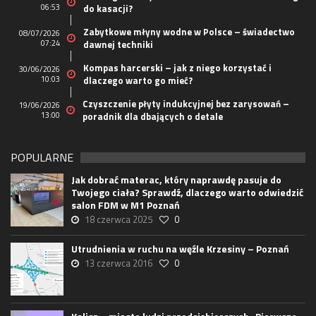
06:53
do kasacji?
Zabytkowe młyny wodne w Polsce – świadectwo
08/07/2026
07:24
dawnej techniki
Kompas harcerski – jak z niego korzystać i
30/06/2026
10:03
dlaczego warto go mieć?
Czyszczenie płyty indukcyjnej bez zarysowań –
19/06/2026
13:00
poradnik dla dbających o detale
POPULARNE
Jak dobrać materac, który naprawdę pasuje do
Twojego ciała? Sprawdź, dlaczego warto odwiedzić
salon FDM w M1 Poznań
18 czerwca 2025
0
Utrudnienia w ruchu na węźle Krzesiny – Poznań
13 czerwca 2016
0