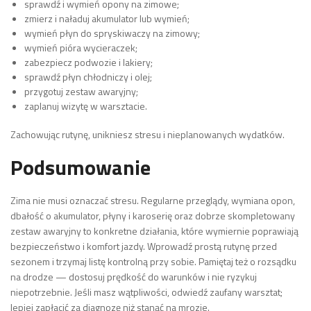
sprawdź i wymień opony na zimowe;
zmierz i naładuj akumulator lub wymień;
wymień płyn do spryskiwaczy na zimowy;
wymień pióra wycieraczek;
zabezpiecz podwozie i lakiery;
sprawdź płyn chłodniczy i olej;
przygotuj zestaw awaryjny;
zaplanuj wizytę w warsztacie.
Zachowując rutynę, unikniesz stresu i nieplanowanych wydatków.
Podsumowanie
Zima nie musi oznaczać stresu. Regularne przeglądy, wymiana opon,
dbałość o akumulator, płyny i karoserię oraz dobrze skompletowany
zestaw awaryjny to konkretne działania, które wymiernie poprawiają
bezpieczeństwo i komfort jazdy. Wprowadź prostą rutynę przed
sezonem i trzymaj listę kontrolną przy sobie. Pamiętaj też o rozsądku
na drodze — dostosuj prędkość do warunków i nie ryzykuj
niepotrzebnie. Jeśli masz wątpliwości, odwiedź zaufany warsztat;
lepiej zapłacić za diagnozę niż stanąć na mrozie.