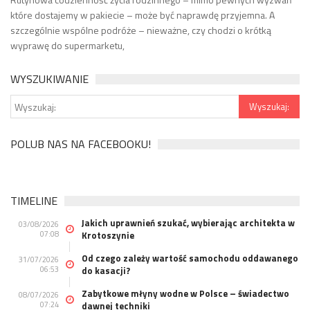
które dostajemy w pakiecie – może być naprawdę przyjemna. A
szczególnie wspólne podróże – nieważne, czy chodzi o krótką
wyprawę do supermarketu,
WYSZUKIWANIE
POLUB NAS NA FACEBOOKU!
TIMELINE
Jakich uprawnień szukać, wybierając architekta w
03/08/2026
07:08
Krotoszynie
Od czego zależy wartość samochodu oddawanego
31/07/2026
06:53
do kasacji?
Zabytkowe młyny wodne w Polsce – świadectwo
08/07/2026
07:24
dawnej techniki