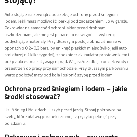
Auto stojące na zewnątrz potrzebuje ochrony przed śniegiem i
lodem. Jeśli masz możliwość, parkuj pod zadaszeniem lub w garażu.
Pokrowiec na samochód ochroni lakier przed drobnymi
uszkodzeniami, ale nie jest panaceum na wilgoć — wybieraj
oddychające materiały. Przy dłuższym postoju obniż ciśnienie w
oponach o 0,2–0,3 bara, by uniknąć płaskich miejsc (tylko jeśli auto
stoi dłużej niż kilka tygodni), zabezpiecz akumulator prostownikiem i
odłącz akcesoria zużywające prąd. W garażu zadbaj o odciek wody i
przestrzeń do pracy przy samochodzie. Przy dłuższym parkowaniu
warto podłożyć maty pod koła i osłonić szybę przed lodem.
Ochrona przed śniegiem i lodem – jakie
środki stosować?
Usuń śnieg i lód z dachu i szyb przed jazdą. Stosuj pokrowce na
szyby, które ułatwią poranek i zmniejszą ryzyko pęknięć przy
odladzaniu.
Pokrowce i osłony szyb – czy warto