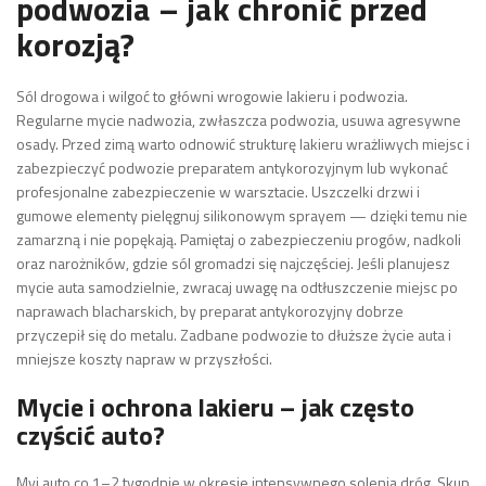
podwozia – jak chronić przed
korozją?
Sól drogowa i wilgoć to główni wrogowie lakieru i podwozia.
Regularne mycie nadwozia, zwłaszcza podwozia, usuwa agresywne
osady. Przed zimą warto odnowić strukturę lakieru wrażliwych miejsc i
zabezpieczyć podwozie preparatem antykorozyjnym lub wykonać
profesjonalne zabezpieczenie w warsztacie. Uszczelki drzwi i
gumowe elementy pielęgnuj silikonowym sprayem — dzięki temu nie
zamarzną i nie popękają. Pamiętaj o zabezpieczeniu progów, nadkoli
oraz narożników, gdzie sól gromadzi się najczęściej. Jeśli planujesz
mycie auta samodzielnie, zwracaj uwagę na odtłuszczenie miejsc po
naprawach blacharskich, by preparat antykorozyjny dobrze
przyczepił się do metalu. Zadbane podwozie to dłuższe życie auta i
mniejsze koszty napraw w przyszłości.
Mycie i ochrona lakieru – jak często
czyścić auto?
Myj auto co 1–2 tygodnie w okresie intensywnego solenia dróg. Skup