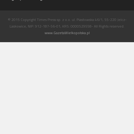
© 2015 Copyright Times Press sp. z o.o. ul. Piastowska 46/1, 55-220 Jelcz-
Laskowice, NIP: 912-187-56-01, KRS: 0000529558- All Rights reserved.
www.GazetaWielkopolska.pl