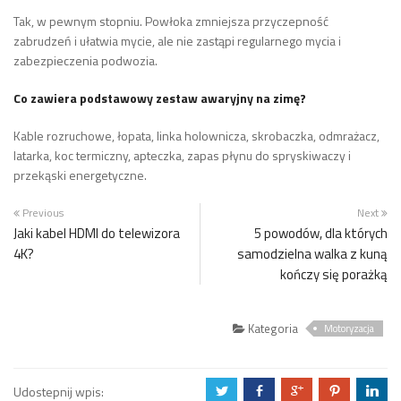
Tak, w pewnym stopniu. Powłoka zmniejsza przyczepność
zabrudzeń i ułatwia mycie, ale nie zastąpi regularnego mycia i
zabezpieczenia podwozia.
Co zawiera podstawowy zestaw awaryjny na zimę?
Kable rozruchowe, łopata, linka holownicza, skrobaczka, odmrażacz,
latarka, koc termiczny, apteczka, zapas płynu do spryskiwaczy i
przekąski energetyczne.
Previous
Next
Jaki kabel HDMI do telewizora
5 powodów, dla których
4K?
samodzielna walka z kuną
kończy się porażką
Kategoria
Motoryzacja
Udostepnij wpis:
a
b
c
d
j