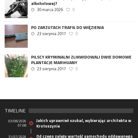
alkoholowej?
30 marca 2026
0
PO ZARZUTACH TRAFIŁ DO WIĘZIENIA
23 sierpnia 2017
0
PILSCY KRYMINALNI ZLIKWIDOWALI DWIE DOMOWE
PLANTACJE MARIHUANY
23 sierpnia 2017
0
TIMELINE
Jakich uprawnień szukać, wybierając architekta w
03/08/2026
07:08
Krotoszynie
Od czego zależy wartość samochodu oddawanego
31/07/2026