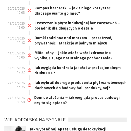
Kompas harcerski – jak z niego korzystać i
30/06/2026
10:03
dlaczego warto go mieć?
Czyszczenie płyty indukcyjnej bez zarysowań –
19/06/2026
13:00
poradnik dla dbających o detale
Domki rodzinne nad morzem – przestrzeń,
15/06/2026
14:42
prywatność i atrakcje w jednym miejscu
Miód leśny – jakie właściwości zdrowotne
11/06/2026
15:05
wynikają z jego naturalnego pochodzenia?
Jak wygląda kontrola jakości w profesjonalnym
09/06/2026
17:32
druku DTF?
Jak wybrać dobrego producenta płyt warstwowych
27/04/2026
14:25
dachowych do budowy hali produkcyjnej?
Dom do złożenia – jak wygląda proces budowy i
27/04/2026
09:50
czy to się opłaca?
WIELKOPOLSKA NA SYGNALE
Jak wybrać najlepszą usługę detoksykacji