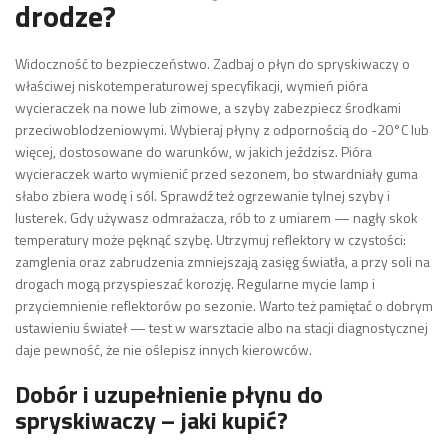
drodze?
Widoczność to bezpieczeństwo. Zadbaj o płyn do spryskiwaczy o
właściwej niskotemperaturowej specyfikacji, wymień pióra
wycieraczek na nowe lub zimowe, a szyby zabezpiecz środkami
przeciwoblodzeniowymi. Wybieraj płyny z odpornością do -20°C lub
więcej, dostosowane do warunków, w jakich jeździsz. Pióra
wycieraczek warto wymienić przed sezonem, bo stwardniały guma
słabo zbiera wodę i sól. Sprawdź też ogrzewanie tylnej szyby i
lusterek. Gdy używasz odmrażacza, rób to z umiarem — nagły skok
temperatury może pęknąć szybę. Utrzymuj reflektory w czystości:
zamglenia oraz zabrudzenia zmniejszają zasięg światła, a przy soli na
drogach mogą przyspieszać korozję. Regularne mycie lamp i
przyciemnienie reflektorów po sezonie. Warto też pamiętać o dobrym
ustawieniu świateł — test w warsztacie albo na stacji diagnostycznej
daje pewność, że nie oślepisz innych kierowców.
Dobór i uzupełnienie płynu do
spryskiwaczy – jaki kupić?