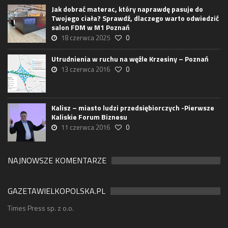
Jak dobrać materac, który naprawdę pasuje do
Twojego ciała? Sprawdź, dlaczego warto odwiedzić
salon FDM w M1 Poznań
18 czerwca 2025
0
Utrudnienia w ruchu na węźle Krzesiny – Poznań
13 czerwca 2016
0
Kalisz – miasto ludzi przedsiębiorczych -Pierwsze
Kaliskie Forum Biznesu
11 czerwca 2016
0
NAJNOWSZE KOMENTARZE
GAZETAWIELKOPOLSKA.PL
Times Press sp. z o.o.