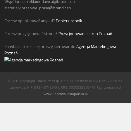
Współpraca:
reklamodawca@brand.ceo
Materiały prasowe:
prasa@brand.ceo
Chcesz opublikować artykuł?
Pobierz cennik
Chcesz pozycjonować stronę?
Pozycjonowanie stron Poznań
Zapytania o reklamę proszę kierować do
Agencja Marketingowa
Poznań
© 2015 Copyright Times Press sp. z o.o. ul. Piastowska 46/1, 55-220 Jelcz-
Laskowice, NIP: 912-187-56-01, KRS: 0000529558- All Rights reserved.
www.GazetaWielkopolska.pl