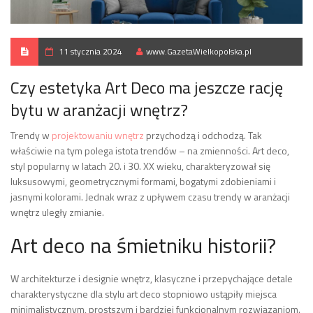
11 stycznia 2024
www.GazetaWielkopolska.pl
Czy estetyka Art Deco ma jeszcze rację
bytu w aranżacji wnętrz?
Trendy w
projektowaniu wnętrz
przychodzą i odchodzą. Tak
właściwie na tym polega istota trendów – na zmienności. Art deco,
styl popularny w latach 20. i 30. XX wieku, charakteryzował się
luksusowymi, geometrycznymi formami, bogatymi zdobieniami i
jasnymi kolorami. Jednak wraz z upływem czasu trendy w aranżacji
wnętrz uległy zmianie.
Art deco na śmietniku historii?
W architekturze i designie wnętrz, klasyczne i przepychające detale
charakterystyczne dla stylu art deco stopniowo ustąpiły miejsca
minimalistycznym, prostszym i bardziej funkcjonalnym rozwiązaniom.