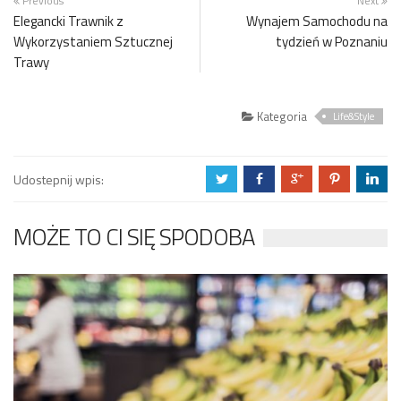
Previous
Next
Elegancki Trawnik z
Wynajem Samochodu na
Wykorzystaniem Sztucznej
tydzień w Poznaniu
Trawy
Kategoria
Life&Style
Udostepnij wpis:
a
b
c
d
j
MOŻE TO CI SIĘ SPODOBA