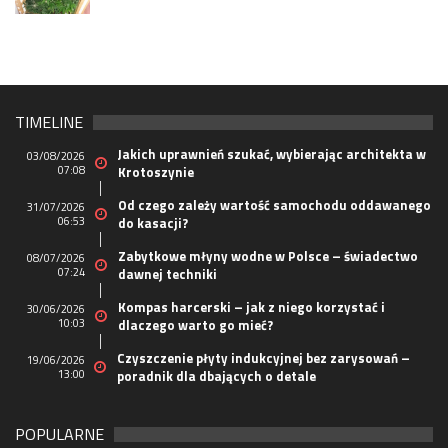
TIMELINE
Jakich uprawnień szukać, wybierając architekta w
03/08/2026
07:08
Krotoszynie
Od czego zależy wartość samochodu oddawanego
31/07/2026
06:53
do kasacji?
Zabytkowe młyny wodne w Polsce – świadectwo
08/07/2026
07:24
dawnej techniki
Kompas harcerski – jak z niego korzystać i
30/06/2026
10:03
dlaczego warto go mieć?
Czyszczenie płyty indukcyjnej bez zarysowań –
19/06/2026
13:00
poradnik dla dbających o detale
POPULARNE