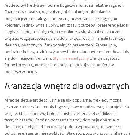
Art deco był kiedyś symbolem bogactwa, luksusu i ekstrawagancji.
Charakteryzował się wyszukanymi detalami, zdobieniami z
połyskujących metali, geometrycznymi wzorami oraz bogatymi
kolorami. Jednak wraz z upływem czasu, potrzeby i preferencje ludzi
uległy zmianie, co wpłynęło na ewolucję stylu. Aktualnie, znacznie
większą wagę przywiązuje się do praktyczności, minimalistycznego
designu, wygodnych i funkcjonalnych przestrzeni. Proste linie,
neutralne kolory, a także wykorzystanie naturalnych materiałów stały
się dominującym trendem.
Styl minimalistyczny
oferuje czystość
formy i prostotę, tworząc harmonijną i spokojną atmosferę w
pomieszczeniach.
Aranżacja wnętrz dla odważnych
Mimo że detale art deco już nie są tak popularne, niekiedy można
jeszcze zobaczyć elementy tego stylu we współczesnych projektach
wnętrz, które stanowią hołd dla historycznej estetyki i luksusu
tamtych czasów. Choć nowoczesne trendy dominują obecnie w
designie, estetyka art deco wciąż potrafi wprowadzić do wnętrza
odrobinę elegancji i niezwykłości. Dla osób poszukujących unikalnych