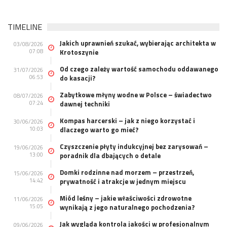
TIMELINE
Jakich uprawnień szukać, wybierając architekta w
03/08/2026
07:08
Krotoszynie
Od czego zależy wartość samochodu oddawanego
31/07/2026
06:53
do kasacji?
Zabytkowe młyny wodne w Polsce – świadectwo
08/07/2026
07:24
dawnej techniki
Kompas harcerski – jak z niego korzystać i
30/06/2026
10:03
dlaczego warto go mieć?
Czyszczenie płyty indukcyjnej bez zarysowań –
19/06/2026
13:00
poradnik dla dbających o detale
Domki rodzinne nad morzem – przestrzeń,
15/06/2026
14:42
prywatność i atrakcje w jednym miejscu
Miód leśny – jakie właściwości zdrowotne
11/06/2026
15:05
wynikają z jego naturalnego pochodzenia?
Jak wygląda kontrola jakości w profesjonalnym
09/06/2026