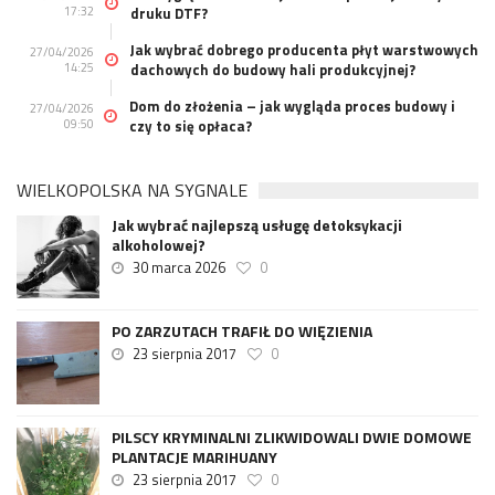
17:32
druku DTF?
Jak wybrać dobrego producenta płyt warstwowych
27/04/2026
14:25
dachowych do budowy hali produkcyjnej?
Dom do złożenia – jak wygląda proces budowy i
27/04/2026
09:50
czy to się opłaca?
WIELKOPOLSKA NA SYGNALE
Jak wybrać najlepszą usługę detoksykacji
alkoholowej?
30 marca 2026
0
PO ZARZUTACH TRAFIŁ DO WIĘZIENIA
23 sierpnia 2017
0
PILSCY KRYMINALNI ZLIKWIDOWALI DWIE DOMOWE
PLANTACJE MARIHUANY
23 sierpnia 2017
0