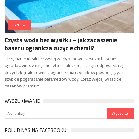
Life&Style
Czysta woda bez wysiłku – jak zadaszenie
basenu ogranicza zużycie chemii?
Utrzymanie idealnie czystej wody w nowoczesnym basenie
ogrodowym wymaga nie tylko skutecznej filtracji i odpowiedniej
dezynfekcji, ale również ograniczania czynników powodujących
szybkie pogarszanie parametrów wody. Coraz więcej właścicieli
basenów premium
WYSZUKIWANIE
POLUB NAS NA FACEBOOKU!