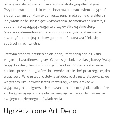
rozwiązań, styl art deco może stanowić atrakcyjną alternatywę.
Przykładowo, meble i akcesoria inspirowane tym stylem mogą stać
się centralnym punktem w pomieszczeniu, nadając mu charakteru i
indywidualności. Ich lśniące wykończenia, geometryczne kształty i
zdobienia przyciągają uwagę i tworzą wyjątkową atmosferę.
Mieszanie elementów art deco z nowoczesnymi detalami może
stworzyć harmonijną i ciekawą przestrzeń, która wyróżnia się
spośród innych wnętrz.
Estetyka art deco jest idealna dla osób, które cenią sobie luksus,
elegancję i wyrafinowany styl. Często są to ludzie z klasą, którzy żywią
pasję do sztuki, designu i modnych trendów. Art deco jest również
cenione przez osoby, które chcą wyróżniać się i być postrzegane jako
wyjątkowe. W rezultacie, estetyka art deco jest często stosowana we
wnętrzach luksusowych hoteli, restauracji, kasyn, a także w
wyjątkowych, designerskich mieszankach. Jest to styl dla osób, które
kochają pełnię życia i chcą otaczać się pięknem w każdym aspekcie
swojego codziennego doświadczenia.
Ugrzecznione Art Deco