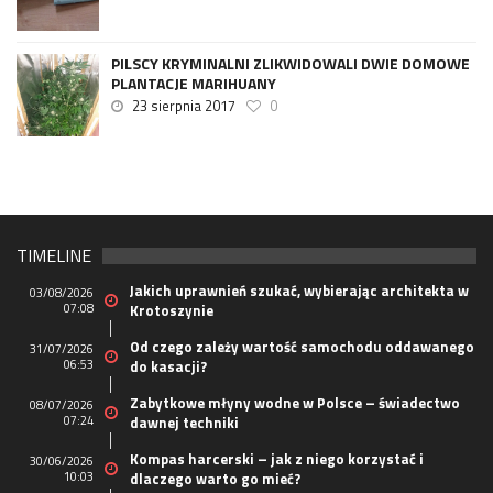
PILSCY KRYMINALNI ZLIKWIDOWALI DWIE DOMOWE
PLANTACJE MARIHUANY
23 sierpnia 2017
0
TIMELINE
Jakich uprawnień szukać, wybierając architekta w
03/08/2026
07:08
Krotoszynie
Od czego zależy wartość samochodu oddawanego
31/07/2026
06:53
do kasacji?
Zabytkowe młyny wodne w Polsce – świadectwo
08/07/2026
07:24
dawnej techniki
Kompas harcerski – jak z niego korzystać i
30/06/2026
10:03
dlaczego warto go mieć?