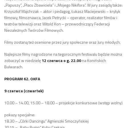
„Papuszy”, „Placu Zbawiciela” i „Mojego Nikifora”. W jury zasiądą także:
Krzysztof Majchrzak – aktor i pedagog, Łukasz Maciejewski – krytyk
filmowy, filmoznawca, Jacek Petrycki – operator, realizator filmów i
teatrów telewizji oraz Witold Kon – przewodniczący Federacji
Niezależnych Twórców Filmowych.
Filmy zostaną też ocenione przez jury społeczne oraz Jury młodych.
Najlepsze filmy nagrodzone na tegorocznym festiwalu będzie można
zobaczyć w niedzielę
12 czerwca o g. 22.00
na Konińskich
Bulwarach.
PROGRAM 62. OKFA
9 czerwca (czwartek)
10.00 – 14.00, 15.00 – 18.00 – projekcje konkursowe (wstęp wolny)
pokazy specjalne:
18.30 – „Córki Dancingu” Agnieszki Smoczyńskiej
20.15 – „Baby Bump” Kuby Czekaja