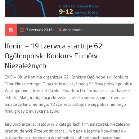
7 czerwca 2016
Anna Nowak
Konin – 19 czerwca startuje 62.
Ogólnopolski Konkurs Filmów
Niezależnych
CKiS – DK w Koninie organizuje 62. Konkurs Ogólnopolski Konkurs
Filmu Niezależnego. O nagrody walczyć będą 53 filmy polskiego off-u.
W programie – koncert Kazika, Kwartetu ProForma oraz spotkanie z
aktorką Małgorzatą Zajączkowską. Coś dla siebie znajdą również
amatorzy kina niemego. 12 czerwca odbędzie się pokaz niemego
filmu grozy z muzyką na żywo.
Jury wybierze laureatów w 3 kategoriach: film amatorski, niezależny
oraz studencki. Przewodniczącą jury będzie Joanna Kos-Krauze –
reżyserka, scenarzystka współautorka obsypanych nagrodami