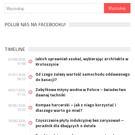
POLUB NAS NA FACEBOOKU!
TIMELINE
Jakich uprawnień szukać, wybierając architekta w
03/08/2026
07:08
Krotoszynie
Od czego zależy wartość samochodu oddawanego
31/07/2026
06:53
do kasacji?
Zabytkowe młyny wodne w Polsce – świadectwo
08/07/2026
07:24
dawnej techniki
Kompas harcerski – jak z niego korzystać i
30/06/2026
10:03
dlaczego warto go mieć?
Czyszczenie płyty indukcyjnej bez zarysowań –
19/06/2026
13:00
poradnik dla dbających o detale