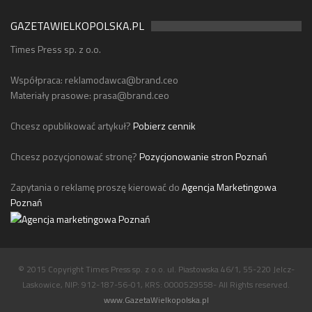
GAZETAWIELKOPOLSKA.PL
Times Press sp. z o.o.
Współpraca:
reklamodawca@brand.ceo
Materiały prasowe:
prasa@brand.ceo
Chcesz opublikować artykuł?
Pobierz cennik
Chcesz pozycjonować stronę?
Pozycjonowanie stron Poznań
Zapytania o reklamę proszę kierować do
Agencja Marketingowa
Poznań
© 2015 Copyright Times Press sp. z o.o. ul. Piastowska 46/1, 55-220 Jelcz-
Laskowice, NIP: 912-187-56-01, KRS: 0000529558- All Rights reserved.
www.GazetaWielkopolska.pl