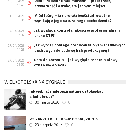
Domki rodzinne nad morzem – przestrzeń,
15/06/2026
14:42
prywatność i atrakcje w jednym miejscu
Miód leśny – jakie właściwości zdrowotne
11/06/2026
15:05
wynikają z jego naturalnego pochodzenia?
Jak wygląda kontrola jakości w profesjonalnym
09/06/2026
17:32
druku DTF?
Jak wybrać dobrego producenta płyt warstwowych
27/04/2026
14:25
dachowych do budowy hali produkcyjnej?
Dom do złożenia – jak wygląda proces budowy i
27/04/2026
09:50
czy to się opłaca?
WIELKOPOLSKA NA SYGNALE
Jak wybrać najlepszą usługę detoksykacji
alkoholowej?
30 marca 2026
0
PO ZARZUTACH TRAFIŁ DO WIĘZIENIA
23 sierpnia 2017
0