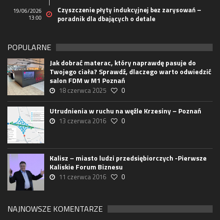
Czyszczenie płyty indukcyjnej bez zarysowań –
19/06/2026
13:00
poradnik dla dbających o detale
POPULARNE
Jak dobrać materac, który naprawdę pasuje do
Twojego ciała? Sprawdź, dlaczego warto odwiedzić
salon FDM w M1 Poznań
18 czerwca 2025
0
Utrudnienia w ruchu na węźle Krzesiny – Poznań
13 czerwca 2016
0
Kalisz – miasto ludzi przedsiębiorczych -Pierwsze
Kaliskie Forum Biznesu
11 czerwca 2016
0
NAJNOWSZE KOMENTARZE