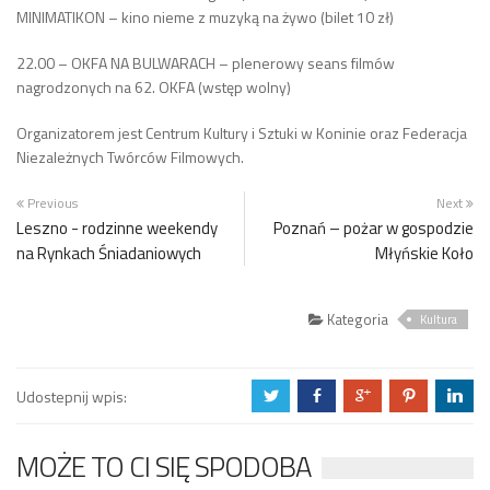
MINIMATIKON – kino nieme z muzyką na żywo (bilet 10 zł)
22.00 – OKFA NA BULWARACH – plenerowy seans filmów
nagrodzonych na 62. OKFA (wstęp wolny)
Organizatorem jest Centrum Kultury i Sztuki w Koninie oraz Federacja
Niezależnych Twórców Filmowych.
Previous
Next
Leszno - rodzinne weekendy
Poznań – pożar w gospodzie
na Rynkach Śniadaniowych
Młyńskie Koło
Kategoria
Kultura
Udostepnij wpis:
a
b
c
d
j
MOŻE TO CI SIĘ SPODOBA