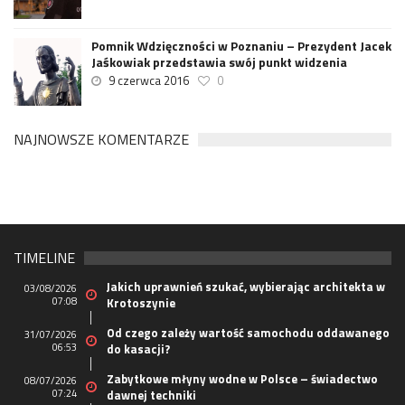
Pomnik Wdzięczności w Poznaniu – Prezydent Jacek
Jaśkowiak przedstawia swój punkt widzenia
9 czerwca 2016
0
NAJNOWSZE KOMENTARZE
TIMELINE
Jakich uprawnień szukać, wybierając architekta w
03/08/2026
07:08
Krotoszynie
Od czego zależy wartość samochodu oddawanego
31/07/2026
06:53
do kasacji?
Zabytkowe młyny wodne w Polsce – świadectwo
08/07/2026
07:24
dawnej techniki