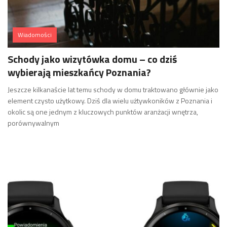
Wiadomości
Schody jako wizytówka domu – co dziś
wybierają mieszkańcy Poznania?
Jeszcze kilkanaście lat temu schody w domu traktowano głównie jako
element czysto użytkowy. Dziś dla wielu użtywkoników z Poznania i
okolic są one jednym z kluczowych punktów aranżacji wnętrza,
porównywalnym