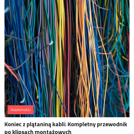
Wiadomości
Koniec z plątaniną kabli: Kompletny przewodnik
po klipsach montażowych