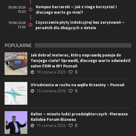
Kompas harcerski – jak z niego korzystać i
30/06/2026
10:03
dlaczego warto go mieć?
Czyszczenie płyty indukcyjnej bez zarysowań –
19/06/2026
13:00
poradnik dla dbających o detale
POPULARNE
Jak dobrać materac, który naprawdę pasuje do
Twojego ciała? Sprawdź, dlaczego warto odwiedzić
salon FDM w M1 Poznań
18 czerwca 2025
0
Utrudnienia w ruchu na węźle Krzesiny – Poznań
13 czerwca 2016
0
Kalisz – miasto ludzi przedsiębiorczych -Pierwsze
Kaliskie Forum Biznesu
11 czerwca 2016
0