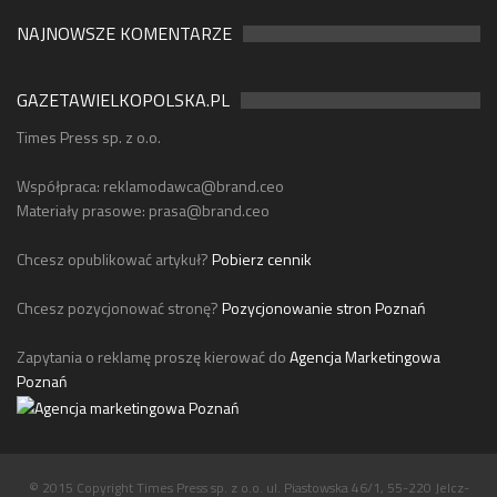
NAJNOWSZE KOMENTARZE
GAZETAWIELKOPOLSKA.PL
Times Press sp. z o.o.
Współpraca:
reklamodawca@brand.ceo
Materiały prasowe:
prasa@brand.ceo
Chcesz opublikować artykuł?
Pobierz cennik
Chcesz pozycjonować stronę?
Pozycjonowanie stron Poznań
Zapytania o reklamę proszę kierować do
Agencja Marketingowa
Poznań
© 2015 Copyright Times Press sp. z o.o. ul. Piastowska 46/1, 55-220 Jelcz-