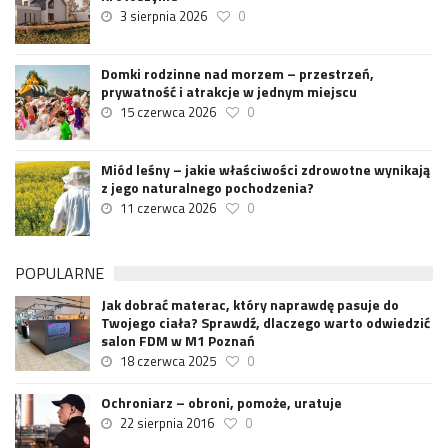
3 sierpnia 2026
0
Domki rodzinne nad morzem – przestrzeń,
prywatność i atrakcje w jednym miejscu
15 czerwca 2026
0
Miód leśny – jakie właściwości zdrowotne wynikają
z jego naturalnego pochodzenia?
11 czerwca 2026
0
POPULARNE
Jak dobrać materac, który naprawdę pasuje do
Twojego ciała? Sprawdź, dlaczego warto odwiedzić
salon FDM w M1 Poznań
18 czerwca 2025
0
Ochroniarz – obroni, pomoże, uratuje
22 sierpnia 2016
0