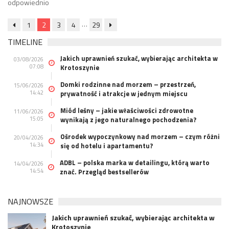
odpowiednio
…
1
2
3
4
29
TIMELINE
Jakich uprawnień szukać, wybierając architekta w
03/08/2026
07:08
Krotoszynie
Domki rodzinne nad morzem – przestrzeń,
15/06/2026
14:42
prywatność i atrakcje w jednym miejscu
Miód leśny – jakie właściwości zdrowotne
11/06/2026
15:05
wynikają z jego naturalnego pochodzenia?
Ośrodek wypoczynkowy nad morzem – czym różni
20/04/2026
14:34
się od hotelu i apartamentu?
ADBL – polska marka w detailingu, którą warto
14/04/2026
14:54
znać. Przegląd bestsellerów
NAJNOWSZE
Jakich uprawnień szukać, wybierając architekta w
Krotoszynie