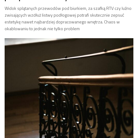
Widok splątanych przewodów pod biurkiem, za szafką RTV czy luźno
zwisających wzdłuż listwy podłogowej potrafi skutecznie zepsuć
estetykę nawet najbardziej dopracowanego wnętrza. Chaos w
okablowaniu to jednak nie tylko problem