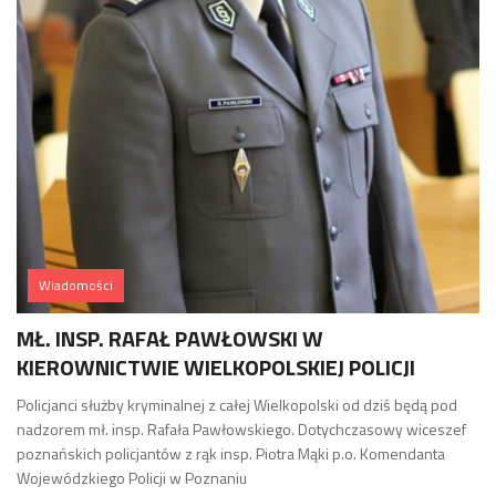
Wiadomości
MŁ. INSP. RAFAŁ PAWŁOWSKI W
KIEROWNICTWIE WIELKOPOLSKIEJ POLICJI
Policjanci służby kryminalnej z całej Wielkopolski od dziś będą pod
nadzorem mł. insp. Rafała Pawłowskiego. Dotychczasowy wiceszef
poznańskich policjantów z rąk insp. Piotra Mąki p.o. Komendanta
Wojewódzkiego Policji w Poznaniu