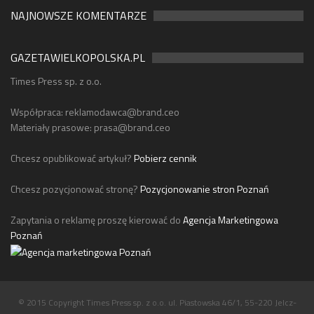
NAJNOWSZE KOMENTARZE
GAZETAWIELKOPOLSKA.PL
Times Press sp. z o.o.
Współpraca:
reklamodawca@brand.ceo
Materiały prasowe:
prasa@brand.ceo
Chcesz opublikować artykuł?
Pobierz cennik
Chcesz pozycjonować stronę?
Pozycjonowanie stron Poznań
Zapytania o reklamę proszę kierować do
Agencja Marketingowa
Poznań
© 2015 Copyright Times Press sp. z o.o. ul. Piastowska 46/1, 55-220 Jelcz-