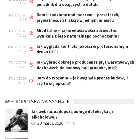
13:00
poradnik dla dbających o detale
Domki rodzinne nad morzem – przestrzeń,
15/06/2026
14:42
prywatność i atrakcje w jednym miejscu
Miód leśny – jakie właściwości zdrowotne
11/06/2026
15:05
wynikają z jego naturalnego pochodzenia?
Jak wygląda kontrola jakości w profesjonalnym
09/06/2026
17:32
druku DTF?
Jak wybrać dobrego producenta płyt warstwowych
27/04/2026
14:25
dachowych do budowy hali produkcyjnej?
Dom do złożenia – jak wygląda proces budowy i
27/04/2026
09:50
czy to się opłaca?
WIELKOPOLSKA NA SYGNALE
Jak wybrać najlepszą usługę detoksykacji
alkoholowej?
30 marca 2026
0