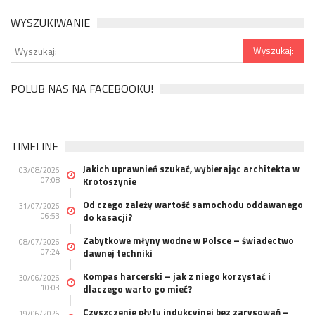
WYSZUKIWANIE
POLUB NAS NA FACEBOOKU!
TIMELINE
Jakich uprawnień szukać, wybierając architekta w
03/08/2026
07:08
Krotoszynie
Od czego zależy wartość samochodu oddawanego
31/07/2026
06:53
do kasacji?
Zabytkowe młyny wodne w Polsce – świadectwo
08/07/2026
07:24
dawnej techniki
Kompas harcerski – jak z niego korzystać i
30/06/2026
10:03
dlaczego warto go mieć?
Czyszczenie płyty indukcyjnej bez zarysowań –
19/06/2026