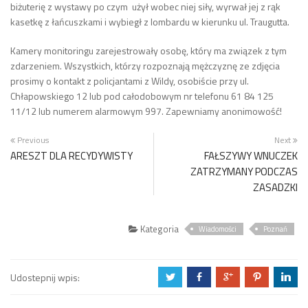
biżuterię z wystawy po czym użył wobec niej siły, wyrwał jej z rąk
kasetkę z łańcuszkami i wybiegł z lombardu w kierunku ul. Traugutta.
Kamery monitoringu zarejestrowały osobę, który ma związek z tym
zdarzeniem. Wszystkich, którzy rozpoznają mężczyznę ze zdjęcia
prosimy o kontakt z policjantami z Wildy, osobiście przy ul.
Chłapowskiego 12 lub pod całodobowym nr telefonu 61 84 125
11/12 lub numerem alarmowym 997. Zapewniamy anonimowość!
Previous
Next
ARESZT DLA RECYDYWISTY
FAŁSZYWY WNUCZEK
ZATRZYMANY PODCZAS
ZASADZKI
Kategoria
Wiadomości
Poznań
Udostepnij wpis:
a
b
c
d
j