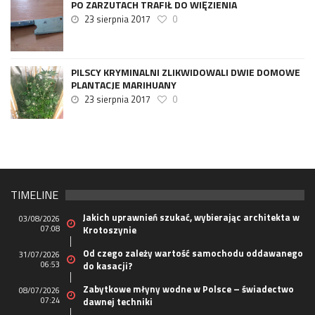
PO ZARZUTACH TRAFIŁ DO WIĘZIENIA
23 sierpnia 2017
0
PILSCY KRYMINALNI ZLIKWIDOWALI DWIE DOMOWE
PLANTACJE MARIHUANY
23 sierpnia 2017
0
TIMELINE
Jakich uprawnień szukać, wybierając architekta w
03/08/2026
07:08
Krotoszynie
Od czego zależy wartość samochodu oddawanego
31/07/2026
06:53
do kasacji?
Zabytkowe młyny wodne w Polsce – świadectwo
08/07/2026
07:24
dawnej techniki