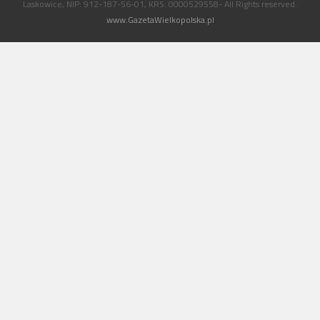
Laskowice, NIP: 912-187-56-01, KRS: 0000529558- All Rights reserved.
www.GazetaWielkopolska.pl