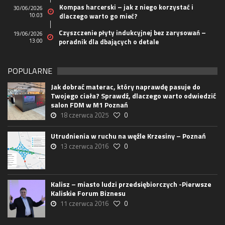
Kompas harcerski – jak z niego korzystać i
30/06/2026
10:03
dlaczego warto go mieć?
Czyszczenie płyty indukcyjnej bez zarysowań –
19/06/2026
13:00
poradnik dla dbających o detale
POPULARNE
Jak dobrać materac, który naprawdę pasuje do
Twojego ciała? Sprawdź, dlaczego warto odwiedzić
salon FDM w M1 Poznań
18 czerwca 2025
0
Utrudnienia w ruchu na węźle Krzesiny – Poznań
13 czerwca 2016
0
Kalisz – miasto ludzi przedsiębiorczych -Pierwsze
Kaliskie Forum Biznesu
11 czerwca 2016
0