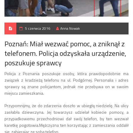
5 czerwca 2016
Anna Nowak
Poznań: Miał wezwać pomoc, a zniknął z
telefonem. Policja odzyskała urządzenie,
poszukuje sprawcy
Policja z Poznania poszukuje osoby, która prawdopodobnie ma
związek z kradzieżą telefonu na ul. Podgórnej. Personalia i adres
sprawcy są znane policjantom, jednak nie przebywa on w swoim
miejscu zamieszkania.
Przypomnijmy, że do zdarzenia doszło w ubiegłą niedzielę. Na ulicy
zasłabła dziewczyna. Jej towarzysz udzielał kobiecie pomocy, a
przypadkowemu przechodniowi dał swój telefon, by ten wezwał
karetkę pogotowia.Mężczyzna ten korzystając z zamieszania oddalił
się, zabierając ze sobą telefon.