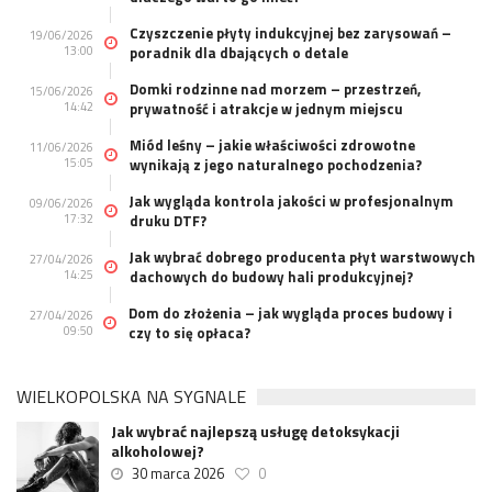
Czyszczenie płyty indukcyjnej bez zarysowań –
19/06/2026
13:00
poradnik dla dbających o detale
Domki rodzinne nad morzem – przestrzeń,
15/06/2026
14:42
prywatność i atrakcje w jednym miejscu
Miód leśny – jakie właściwości zdrowotne
11/06/2026
15:05
wynikają z jego naturalnego pochodzenia?
Jak wygląda kontrola jakości w profesjonalnym
09/06/2026
17:32
druku DTF?
Jak wybrać dobrego producenta płyt warstwowych
27/04/2026
14:25
dachowych do budowy hali produkcyjnej?
Dom do złożenia – jak wygląda proces budowy i
27/04/2026
09:50
czy to się opłaca?
WIELKOPOLSKA NA SYGNALE
Jak wybrać najlepszą usługę detoksykacji
alkoholowej?
30 marca 2026
0