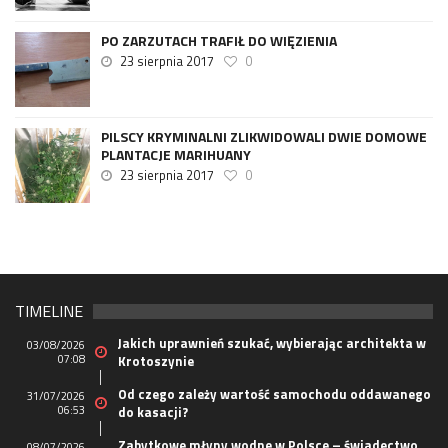
PO ZARZUTACH TRAFIŁ DO WIĘZIENIA
23 sierpnia 2017
0
PILSCY KRYMINALNI ZLIKWIDOWALI DWIE DOMOWE
PLANTACJE MARIHUANY
23 sierpnia 2017
0
TIMELINE
Jakich uprawnień szukać, wybierając architekta w
03/08/2026
07:08
Krotoszynie
Od czego zależy wartość samochodu oddawanego
31/07/2026
06:53
do kasacji?
Zabytkowe młyny wodne w Polsce – świadectwo
08/07/2026