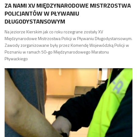
ZA NAMI XV MIĘDZYNARODOWE MISTRZOSTWA
POLICJANTÓW W PŁYWANIU
DŁUGODYSTANSOWYM
Na jeziorze Kierskim jak co roku rozegrane zostały XV
Międzynarodowe Mistrzostwa Policji w Pływaniu Długodystansowym.
Zawody zorganizowane były przez Komendę Wojewódzką Policji w
Poznaniu w ramach 50-go Międzynarodowego Maratonu
Pływackiego