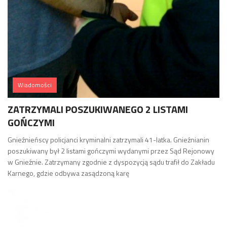
Wiadomości
ZATRZYMALI POSZUKIWANEGO 2 LISTAMI
GOŃCZYMI
Gnieźnieńscy policjanci kryminalni zatrzymali 41-latka. Gnieźnianin
poszukiwany był 2 listami gończymi wydanymi przez Sąd Rejonowy
w Gnieźnie. Zatrzymany zgodnie z dyspozycją sądu trafił do Zakładu
Karnego, gdzie odbywa zasądzoną karę