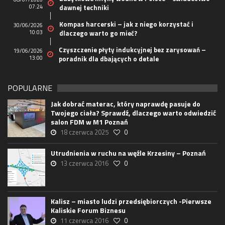
07:24
dawnej techniki
Kompas harcerski – jak z niego korzystać i
30/06/2026
10:03
dlaczego warto go mieć?
Czyszczenie płyty indukcyjnej bez zarysowań –
19/06/2026
13:00
poradnik dla dbających o detale
POPULARNE
Jak dobrać materac, który naprawdę pasuje do
Twojego ciała? Sprawdź, dlaczego warto odwiedzić
salon FDM w M1 Poznań
18 czerwca 2025
0
Utrudnienia w ruchu na węźle Krzesiny – Poznań
13 czerwca 2016
0
Kalisz – miasto ludzi przedsiębiorczych -Pierwsze
Kaliskie Forum Biznesu
11 czerwca 2016
0