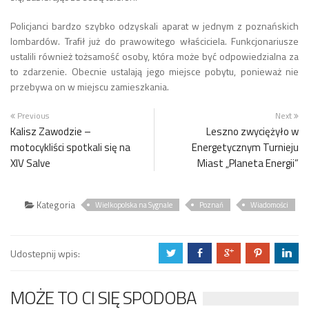
Policjanci bardzo szybko odzyskali aparat w jednym z poznańskich
lombardów. Trafił już do prawowitego właściciela. Funkcjonariusze
ustalili również tożsamość osoby, która może być odpowiedzialna za
to zdarzenie. Obecnie ustalają jego miejsce pobytu, ponieważ nie
przebywa on w miejscu zamieszkania.
Previous
Next
Kalisz Zawodzie –
Leszno zwyciężyło w
motocykliści spotkali się na
Energetycznym Turnieju
XIV Salve
Miast „Planeta Energii”
Kategoria
Wielkopolska na Sygnale
Poznań
Wiadomości
Udostepnij wpis:
a
b
c
d
j
MOŻE TO CI SIĘ SPODOBA