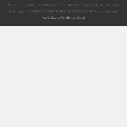
© 2015 Copyright Times Press sp. z o.o. ul. Piastowska 46/1, 55-220 Jelcz-
Laskowice, NIP: 912-187-56-01, KRS: 0000529558- All Rights reserved.
www.GazetaWielkopolska.pl