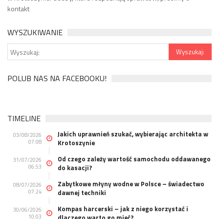
kontakt
WYSZUKIWANIE
POLUB NAS NA FACEBOOKU!
TIMELINE
Jakich uprawnień szukać, wybierając architekta w
03/08/2026
07:08
Krotoszynie
Od czego zależy wartość samochodu oddawanego
31/07/2026
06:53
do kasacji?
Zabytkowe młyny wodne w Polsce – świadectwo
08/07/2026
07:24
dawnej techniki
Kompas harcerski – jak z niego korzystać i
30/06/2026
10:03
dlaczego warto go mieć?