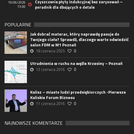
Czyszczenie płyty indukcyjnej bez zarysowań –
19/06/2026
13:00
poradnik dla dbających o detale
POPULARNE
Jak dobrać materac, który naprawdę pasuje do
Twojego ciała? Sprawdź, dlaczego warto odwiedzić
salon FDM w M1 Poznań
18 czerwca 2025
0
Utrudnienia w ruchu na węźle Krzesiny – Poznań
13 czerwca 2016
0
Kalisz – miasto ludzi przedsiębiorczych -Pierwsze
Kaliskie Forum Biznesu
11 czerwca 2016
0
NAJNOWSZE KOMENTARZE