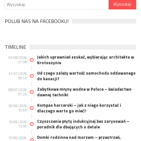
POLUB NAS NA FACEBOOKU!
TIMELINE
Jakich uprawnień szukać, wybierając architekta w
03/08/2026
07:08
Krotoszynie
Od czego zależy wartość samochodu oddawanego
31/07/2026
06:53
do kasacji?
Zabytkowe młyny wodne w Polsce – świadectwo
08/07/2026
07:24
dawnej techniki
Kompas harcerski – jak z niego korzystać i
30/06/2026
10:03
dlaczego warto go mieć?
Czyszczenie płyty indukcyjnej bez zarysowań –
19/06/2026
13:00
poradnik dla dbających o detale
Domki rodzinne nad morzem – przestrzeń,
15/06/2026