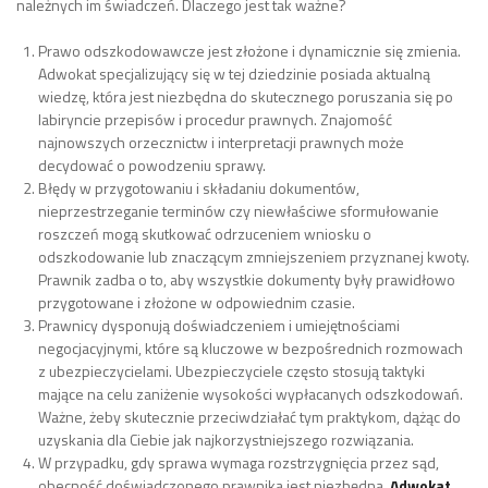
należnych im świadczeń. Dlaczego jest tak ważne?
Prawo odszkodowawcze jest złożone i dynamicznie się zmienia.
Adwokat specjalizujący się w tej dziedzinie posiada aktualną
wiedzę, która jest niezbędna do skutecznego poruszania się po
labiryncie przepisów i procedur prawnych. Znajomość
najnowszych orzecznictw i interpretacji prawnych może
decydować o powodzeniu sprawy.
Błędy w przygotowaniu i składaniu dokumentów,
nieprzestrzeganie terminów czy niewłaściwe sformułowanie
roszczeń mogą skutkować odrzuceniem wniosku o
odszkodowanie lub znaczącym zmniejszeniem przyznanej kwoty.
Prawnik zadba o to, aby wszystkie dokumenty były prawidłowo
przygotowane i złożone w odpowiednim czasie.
Prawnicy dysponują doświadczeniem i umiejętnościami
negocjacyjnymi, które są kluczowe w bezpośrednich rozmowach
z ubezpieczycielami. Ubezpieczyciele często stosują taktyki
mające na celu zaniżenie wysokości wypłacanych odszkodowań.
Ważne, żeby skutecznie przeciwdziałać tym praktykom, dążąc do
uzyskania dla Ciebie jak najkorzystniejszego rozwiązania.
W przypadku, gdy sprawa wymaga rozstrzygnięcia przez sąd,
obecność doświadczonego prawnika jest niezbędna.
Adwokat