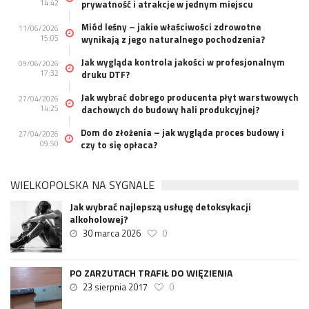
14:42
prywatność i atrakcje w jednym miejscu
Miód leśny – jakie właściwości zdrowotne
11/06/2026
15:05
wynikają z jego naturalnego pochodzenia?
Jak wygląda kontrola jakości w profesjonalnym
09/06/2026
17:32
druku DTF?
Jak wybrać dobrego producenta płyt warstwowych
27/04/2026
14:25
dachowych do budowy hali produkcyjnej?
Dom do złożenia – jak wygląda proces budowy i
27/04/2026
09:50
czy to się opłaca?
WIELKOPOLSKA NA SYGNALE
Jak wybrać najlepszą usługę detoksykacji
alkoholowej?
30 marca 2026
0
PO ZARZUTACH TRAFIŁ DO WIĘZIENIA
23 sierpnia 2017
0