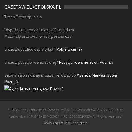
GAZETAWIELKOPOLSKA.PL
Times Press sp. z o.o.
Współpraca:
reklamodawca@brand.ceo
Materiały prasowe:
prasa@brand.ceo
Chcesz opublikować artykuł?
Pobierz cennik
Chcesz pozycjonować stronę?
Pozycjonowanie stron Poznań
Zapytania o reklamę proszę kierować do
Agencja Marketingowa
Poznań
© 2015 Copyright Times Press sp. z o.o. ul. Piastowska 46/1, 55-220 Jelcz-
Laskowice, NIP: 912-187-56-01, KRS: 0000529558- All Rights reserved.
www.GazetaWielkopolska.pl