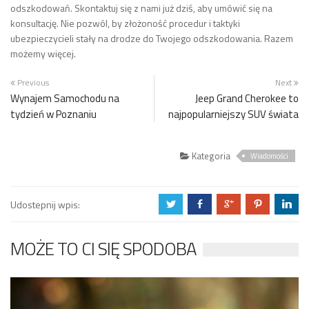
odszkodowań. Skontaktuj się z nami już dziś, aby umówić się na
konsultację. Nie pozwól, by złożoność procedur i taktyki
ubezpieczycieli stały na drodze do Twojego odszkodowania. Razem
możemy więcej.
Previous
Next
Wynajem Samochodu na
Jeep Grand Cherokee to
tydzień w Poznaniu
najpopularniejszy SUV świata
Kategoria
Wiadomości
Udostepnij wpis:
a
b
c
d
j
MOŻE TO CI SIĘ SPODOBA