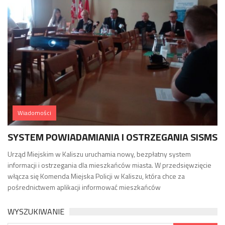
Wiadomości
SYSTEM POWIADAMIANIA I OSTRZEGANIA SISMS
Urząd Miejskim w Kaliszu uruchamia nowy, bezpłatny system
informacji i ostrzegania dla mieszkańców miasta. W przedsięwzięcie
włącza się Komenda Miejska Policji w Kaliszu, która chce za
pośrednictwem aplikacji informować mieszkańców
WYSZUKIWANIE