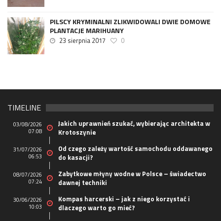
PILSCY KRYMINALNI ZLIKWIDOWALI DWIE DOMOWE
PLANTACJE MARIHUANY
23 sierpnia 2017
0
TIMELINE
Jakich uprawnień szukać, wybierając architekta w
03/08/2026
07:08
Krotoszynie
Od czego zależy wartość samochodu oddawanego
31/07/2026
06:53
do kasacji?
Zabytkowe młyny wodne w Polsce – świadectwo
08/07/2026
07:24
dawnej techniki
Kompas harcerski – jak z niego korzystać i
30/06/2026
10:03
dlaczego warto go mieć?