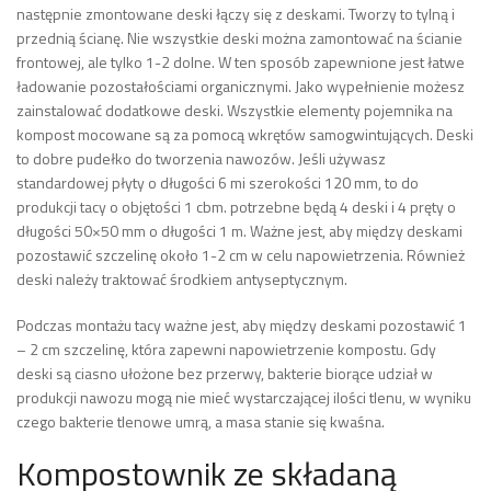
następnie zmontowane deski łączy się z deskami. Tworzy to tylną i
przednią ścianę. Nie wszystkie deski można zamontować na ścianie
frontowej, ale tylko 1-2 dolne. W ten sposób zapewnione jest łatwe
ładowanie pozostałościami organicznymi. Jako wypełnienie możesz
zainstalować dodatkowe deski. Wszystkie elementy pojemnika na
kompost mocowane są za pomocą wkrętów samogwintujących. Deski
to dobre pudełko do tworzenia nawozów. Jeśli używasz
standardowej płyty o długości 6 mi szerokości 120 mm, to do
produkcji tacy o objętości 1 cbm. potrzebne będą 4 deski i 4 pręty o
długości 50×50 mm o długości 1 m. Ważne jest, aby między deskami
pozostawić szczelinę około 1-2 cm w celu napowietrzenia. Również
deski należy traktować środkiem antyseptycznym.
Podczas montażu tacy ważne jest, aby między deskami pozostawić 1
– 2 cm szczelinę, która zapewni napowietrzenie kompostu. Gdy
deski są ciasno ułożone bez przerwy, bakterie biorące udział w
produkcji nawozu mogą nie mieć wystarczającej ilości tlenu, w wyniku
czego bakterie tlenowe umrą, a masa stanie się kwaśna.
Kompostownik ze składaną