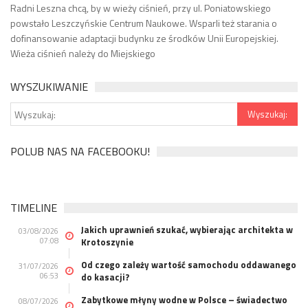
Radni Leszna chcą, by w wieży ciśnień, przy ul. Poniatowskiego
powstało Leszczyńskie Centrum Naukowe. Wsparli też starania o
dofinansowanie adaptacji budynku ze środków Unii Europejskiej.
Wieża ciśnień należy do Miejskiego
WYSZUKIWANIE
POLUB NAS NA FACEBOOKU!
TIMELINE
Jakich uprawnień szukać, wybierając architekta w
03/08/2026
07:08
Krotoszynie
Od czego zależy wartość samochodu oddawanego
31/07/2026
06:53
do kasacji?
Zabytkowe młyny wodne w Polsce – świadectwo
08/07/2026