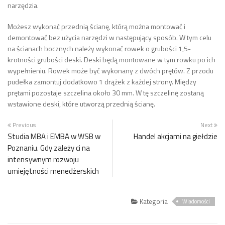
narzędzia.
Możesz wykonać przednią ścianę, którą można montować i
demontować bez użycia narzędzi w następujący sposób. W tym celu
na ścianach bocznych należy wykonać rowek o grubości 1,5-
krotności grubości deski. Deski będą montowane w tym rowku po ich
wypełnieniu. Rowek może być wykonany z dwóch prętów. Z przodu
pudełka zamontuj dodatkowo 1 drążek z każdej strony. Między
prętami pozostaje szczelina około 30 mm. W tę szczelinę zostaną
wstawione deski, które utworzą przednią ścianę.
Previous
Next
Studia MBA i EMBA w WSB w
Handel akcjami na giełdzie
Poznaniu. Gdy zależy ci na
intensywnym rozwoju
umiejętności menedżerskich
Kategoria
Wiadomości