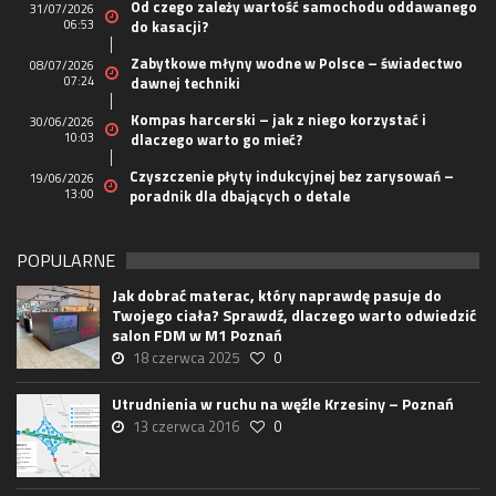
Od czego zależy wartość samochodu oddawanego
31/07/2026
06:53
do kasacji?
Zabytkowe młyny wodne w Polsce – świadectwo
08/07/2026
07:24
dawnej techniki
Kompas harcerski – jak z niego korzystać i
30/06/2026
10:03
dlaczego warto go mieć?
Czyszczenie płyty indukcyjnej bez zarysowań –
19/06/2026
13:00
poradnik dla dbających o detale
POPULARNE
Jak dobrać materac, który naprawdę pasuje do
Twojego ciała? Sprawdź, dlaczego warto odwiedzić
salon FDM w M1 Poznań
18 czerwca 2025
0
Utrudnienia w ruchu na węźle Krzesiny – Poznań
13 czerwca 2016
0