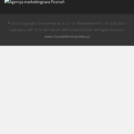
© 2015 Copyright Times Press sp. z o.o. ul. Piastowska 46/1, 55-220 Jelcz-
Laskowice, NIP: 912-187-56-01, KRS: 0000529558- All Rights reserved.
www.GazetaWielkopolska.pl