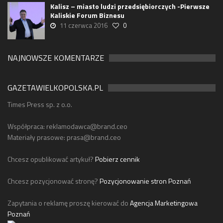
Kalisz – miasto ludzi przedsiębiorczych -Pierwsze
Kaliskie Forum Biznesu
11 czerwca 2016
0
NAJNOWSZE KOMENTARZE
GAZETAWIELKOPOLSKA.PL
Times Press sp. z o.o.
Współpraca:
reklamodawca@brand.ceo
Materiały prasowe:
prasa@brand.ceo
Chcesz opublikować artykuł?
Pobierz cennik
Chcesz pozycjonować stronę?
Pozycjonowanie stron Poznań
Zapytania o reklamę proszę kierować do
Agencja Marketingowa
Poznań