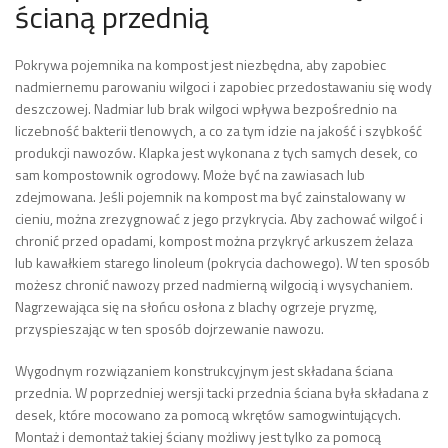
ścianą przednią
Pokrywa pojemnika na kompost jest niezbędna, aby zapobiec
nadmiernemu parowaniu wilgoci i zapobiec przedostawaniu się wody
deszczowej. Nadmiar lub brak wilgoci wpływa bezpośrednio na
liczebność bakterii tlenowych, a co za tym idzie na jakość i szybkość
produkcji nawozów. Klapka jest wykonana z tych samych desek, co
sam kompostownik ogrodowy. Może być na zawiasach lub
zdejmowana. Jeśli pojemnik na kompost ma być zainstalowany w
cieniu, można zrezygnować z jego przykrycia. Aby zachować wilgoć i
chronić przed opadami, kompost można przykryć arkuszem żelaza
lub kawałkiem starego linoleum (pokrycia dachowego). W ten sposób
możesz chronić nawozy przed nadmierną wilgocią i wysychaniem.
Nagrzewająca się na słońcu osłona z blachy ogrzeje pryzmę,
przyspieszając w ten sposób dojrzewanie nawozu.
Wygodnym rozwiązaniem konstrukcyjnym jest składana ściana
przednia. W poprzedniej wersji tacki przednia ściana była składana z
desek, które mocowano za pomocą wkrętów samogwintujących.
Montaż i demontaż takiej ściany możliwy jest tylko za pomocą