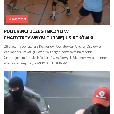
Wiadomości
POLICJANCI UCZESTNICZYLI W
CHARYTATYWNYM TURNIEJU SIATKÓWKI
28 stycznia policjanci z Komendy Powiatowej Policji w Ostrowie
Wielkopolskim wzięli udział w zorganizowanym na terenie
Gimnazjum im. Polskich Noblistów w Nowych Skalmierzycach Turnieju
Piłki Siatkowej pn. „GRAMY DLA DOMASA”.