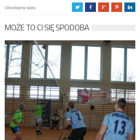
Udostepnij wpis:
a
b
c
d
j
MOŻE TO CI SIĘ SPODOBA