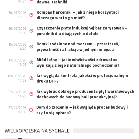
07:24
dawnej techniki
Kompas harcerski – jak z niego korzystać i
30/06/2026
10:03
dlaczego warto go mieć?
Czyszczenie płyty indukcyjnej bez zarysowań –
19/06/2026
13:00
poradnik dla dbających o detale
Domki rodzinne nad morzem – przestrzeń,
15/06/2026
14:42
prywatność i atrakcje w jednym miejscu
Miód leśny – jakie właściwości zdrowotne
11/06/2026
15:05
wynikają z jego naturalnego pochodzenia?
Jak wygląda kontrola jakości w profesjonalnym
09/06/2026
17:32
druku DTF?
Jak wybrać dobrego producenta płyt warstwowych
27/04/2026
14:25
dachowych do budowy hali produkcyjnej?
Dom do złożenia – jak wygląda proces budowy i
27/04/2026
09:50
czy to się opłaca?
WIELKOPOLSKA NA SYGNALE