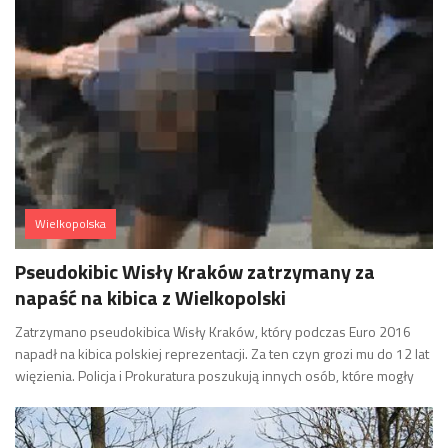
Wielkopolska
Pseudokibic Wisły Kraków zatrzymany za
napaść na kibica z Wielkopolski
Zatrzymano pseudokibica Wisły Kraków, który podczas Euro 2016
napadł na kibica polskiej reprezentacji. Za ten czyn grozi mu do 12 lat
więzienia. Policja i Prokuratura poszukują innych osób, które mogły