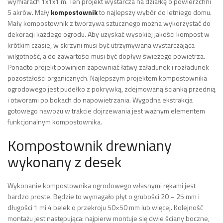
wymiarach 1x1x1 m. Ten projekt wystarcza na działkę o powierzchni
5 akrów. Mały
kompostownik
to najlepszy wybór do letniego domu.
Mały kompostownik z tworzywa sztucznego można wykorzystać do
dekoracji każdego ogrodu. Aby uzyskać wysokiej jakości kompost w
krótkim czasie, w skrzyni musi być utrzymywana wystarczająca
wilgotność, a do zawartości musi być dopływ świeżego powietrza.
Ponadto projekt powinien zapewniać łatwy załadunek i rozładunek
pozostałości organicznych. Najlepszym projektem kompostownika
ogrodowego jest pudełko z pokrywką, zdejmowaną ścianką przednią
i otworami po bokach do napowietrzania. Wygodna ekstrakcja
gotowego nawozu w trakcie dojrzewania jest ważnym elementem
funkcjonalnym kompostownika.
Kompostownik drewniany
wykonany z desek
Wykonanie kompostownika ogrodowego własnymi rękami jest
bardzo proste. Będzie to wymagało płyt o grubości 20 – 25 mm i
długości 1 mi 4 belek o przekroju 50×50 mm lub więcej. Kolejność
montażu jest następująca: najpierw montuje się dwie ściany boczne,