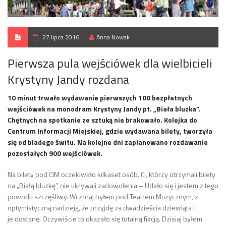
27 lipca 2016
Anna Nowak
Pierwsza pula wejściówek dla wielbicieli
Krystyny Jandy rozdana
10 minut trwało wydawanie pierwszych 100 bezpłatnych
wejściówek na monodram Krystyny Jandy pt. „Biała bluzka”.
Chętnych na spotkanie ze sztuką nie brakowało. Kolejka do
Centrum Informacji Miejskiej, gdzie wydawana bilety, tworzyła
się od bladego świtu. Na kolejne dni zaplanowano rozdawanie
pozostałych 900 wejściówek.
Na bilety pod CIM oczekiwało kilkaset osób. Ci, którzy otrzymali bilety
na „Białą bluzkę”, nie ukrywali zadowolenia – Udało się i jestem z tego
powodu szczęśliwy. Wczoraj byłem pod Teatrem Muzycznym, z
optymistyczną nadzieją, że przyjdę za dwadzieścia dziewiąta i
je dostanę. Oczywiście to okazało się totalną fikcją. Dzisiaj byłem