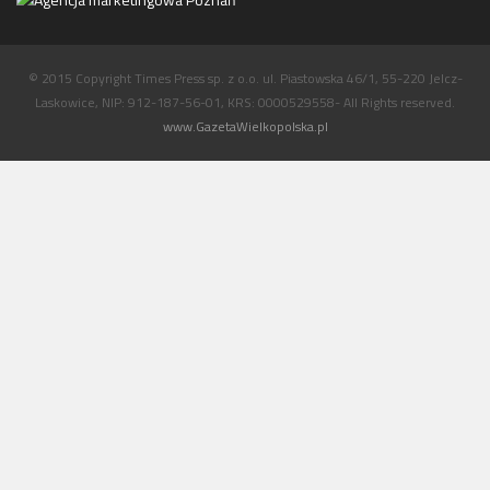
© 2015 Copyright Times Press sp. z o.o. ul. Piastowska 46/1, 55-220 Jelcz-
Laskowice, NIP: 912-187-56-01, KRS: 0000529558- All Rights reserved.
www.GazetaWielkopolska.pl