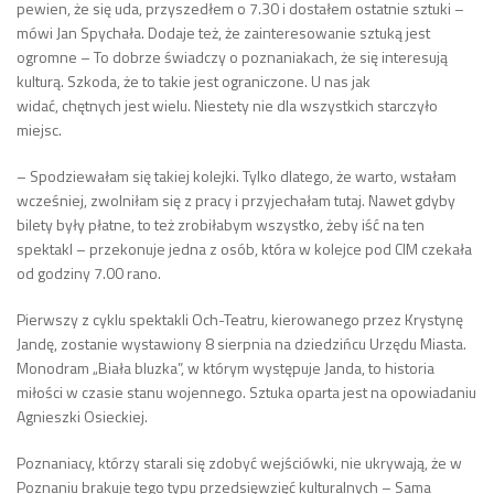
pewien, że się uda, przyszedłem o 7.30 i dostałem ostatnie sztuki –
mówi Jan Spychała. Dodaje też, że zainteresowanie sztuką jest
ogromne – To dobrze świadczy o poznaniakach, że się interesują
kulturą. Szkoda, że to takie jest ograniczone. U nas jak
widać, chętnych jest wielu. Niestety nie dla wszystkich starczyło
miejsc.
– Spodziewałam się takiej kolejki. Tylko dlatego, że warto, wstałam
wcześniej, zwolniłam się z pracy i przyjechałam tutaj. Nawet gdyby
bilety były płatne, to też zrobiłabym wszystko, żeby iść na ten
spektakl – przekonuje jedna z osób, która w kolejce pod CIM czekała
od godziny 7.00 rano.
Pierwszy z cyklu spektakli Och-Teatru, kierowanego przez Krystynę
Jandę, zostanie wystawiony 8 sierpnia na dziedzińcu Urzędu Miasta.
Monodram „Biała bluzka”, w którym występuje Janda, to historia
miłości w czasie stanu wojennego. Sztuka oparta jest na opowiadaniu
Agnieszki Osieckiej.
Poznaniacy, którzy starali się zdobyć wejściówki, nie ukrywają, że w
Poznaniu brakuje tego typu przedsięwzięć kulturalnych – Sama