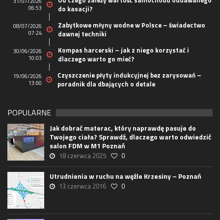
Od czego zależy wartość samochodu oddawanego
31/07/2026
06:53
do kasacji?
Zabytkowe młyny wodne w Polsce – świadectwo
08/07/2026
07:24
dawnej techniki
Kompas harcerski – jak z niego korzystać i
30/06/2026
10:03
dlaczego warto go mieć?
Czyszczenie płyty indukcyjnej bez zarysowań –
19/06/2026
13:00
poradnik dla dbających o detale
POPULARNE
Jak dobrać materac, który naprawdę pasuje do
Twojego ciała? Sprawdź, dlaczego warto odwiedzić
salon FDM w M1 Poznań
18 czerwca 2025
0
Utrudnienia w ruchu na węźle Krzesiny – Poznań
13 czerwca 2016
0