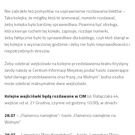
Nie zabrakło też pomysłów na usprawnienie rozdawania biletów –
Taka kolejka, że mógłby ktoś to animować, numerki rozdawać,
żeby kolejka była bardziej sprawiedliwa. Powinna być obsługa,
która kieruje ruchem tej kolejki, zapisuje, rozdaje numerki,
żeby faktycznie było to sprawiedliwe dla każdego, czyli ktoś stanął w
tej kolejce o wyznaczonej godzinie i żeby nie było nieprawidłowości i
niepotrzebnych stresów.
Żeby odebrać wejściówki na kolejne przedstawienia teatru Krystyny
Jandy należy w Centrum Informacji Miejskiej podać hasło zawierające
tytuł danego przedstawienia oraz frazę „na Wolnym”. Jedna osoba
może odebrać maksymalnie dwie wejściówki.
Kolejne wejściówki będą rozdawane w CIM
(ul. Ratajczaka 44,
wejście od ul. 27 Grudnia, czynne od godziny 10.00), w dniach:
28.07
– „Flamenco namiętnie”- hasło „Flamenco namiętnie na
Wolnym”
29.07
– „Lament na Placu Konstytucji” – hasło „Lament na Placu