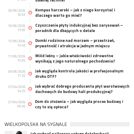
dawnej techniki
Kompas harcerski – jak z niego korzystać i
30/06/2026
10:03
dlaczego warto go mieć?
Czyszczenie płyty indukcyjnej bez zarysowań –
19/06/2026
13:00
poradnik dla dbających o detale
Domki rodzinne nad morzem – przestrzeń,
15/06/2026
14:42
prywatność i atrakcje w jednym miejscu
Miód leśny – jakie właściwości zdrowotne
11/06/2026
15:05
wynikają z jego naturalnego pochodzenia?
Jak wygląda kontrola jakości w profesjonalnym
09/06/2026
17:32
druku DTF?
Jak wybrać dobrego producenta płyt warstwowych
27/04/2026
14:25
dachowych do budowy hali produkcyjnej?
Dom do złożenia – jak wygląda proces budowy i
27/04/2026
09:50
czy to się opłaca?
WIELKOPOLSKA NA SYGNALE
Jak wybrać najlepszą usługę detoksykacji