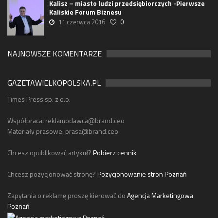
Kalisz – miasto ludzi przedsiębiorczych -Pierwsze
Kaliskie Forum Biznesu
11 czerwca 2016
0
NAJNOWSZE KOMENTARZE
GAZETAWIELKOPOLSKA.PL
Times Press sp. z o.o.
Współpraca:
reklamodawca@brand.ceo
Materiały prasowe:
prasa@brand.ceo
Chcesz opublikować artykuł?
Pobierz cennik
Chcesz pozycjonować stronę?
Pozycjonowanie stron Poznań
Zapytania o reklamę proszę kierować do
Agencja Marketingowa
Poznań