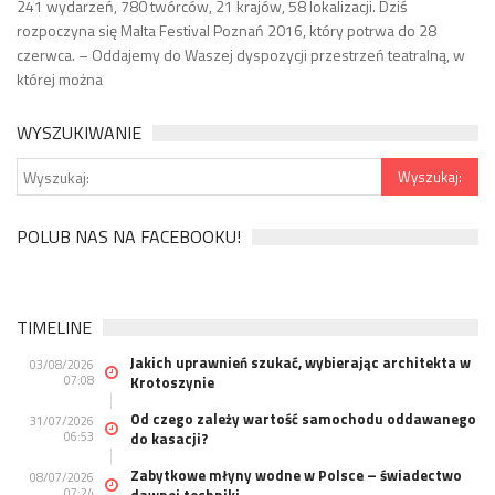
241 wydarzeń, 780 twórców, 21 krajów, 58 lokalizacji. Dziś
rozpoczyna się Malta Festival Poznań 2016, który potrwa do 28
czerwca. – Oddajemy do Waszej dyspozycji przestrzeń teatralną, w
której można
WYSZUKIWANIE
POLUB NAS NA FACEBOOKU!
TIMELINE
Jakich uprawnień szukać, wybierając architekta w
03/08/2026
07:08
Krotoszynie
Od czego zależy wartość samochodu oddawanego
31/07/2026
06:53
do kasacji?
Zabytkowe młyny wodne w Polsce – świadectwo
08/07/2026
07:24