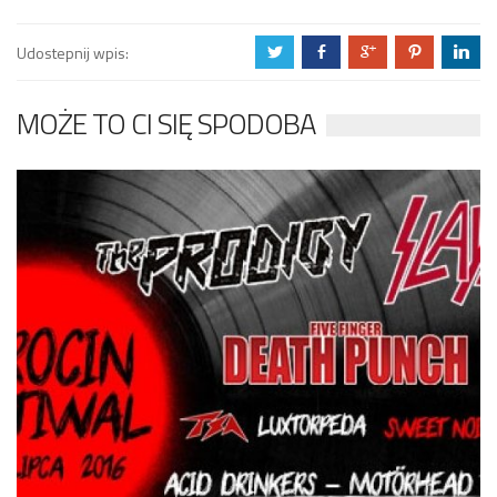
Udostepnij wpis:
a
b
c
d
j
MOŻE TO CI SIĘ SPODOBA